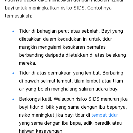
bayi untuk meningkatkan risiko SIDS. Contohnya
termasuklah:
Tidur di bahagian perut atau sebelah. Bayi yang
diletakkan dalam kedudukan ini untuk tidur
mungkin mengalami kesukaran bernafas
berbanding daripada diletakkan di atas belakang
mereka.
Tidur di atas permukaan yang lembut. Berbaring
di bawah selimut lembut, tilam lembut atau tilam
air yang boleh menghalang saluran udara bayi.
Berkongsi katil. Walaupun risiko SIDS menurun jika
bayi tidur di bilik yang sama dengan ibu bapanya,
risiko meningkat jika bayi tidur di
tempat tidur
yang sama dengan ibu bapa, adik-beradik atau
haiwan kesayangan.