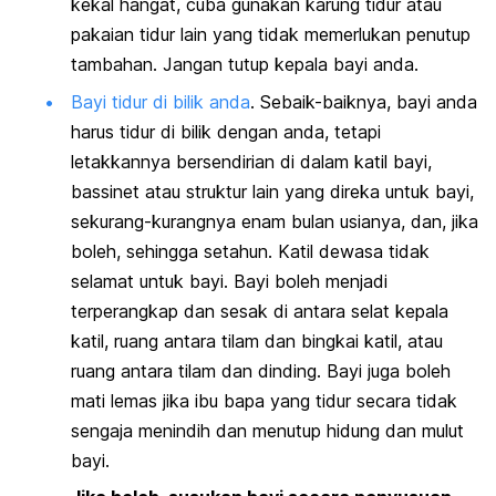
kekal hangat, cuba gunakan karung tidur atau
pakaian tidur lain yang tidak memerlukan penutup
tambahan. Jangan tutup kepala bayi anda.
Bayi tidur di bilik anda
. Sebaik-baiknya, bayi anda
harus tidur di bilik dengan anda, tetapi
letakkannya bersendirian di dalam katil bayi,
bassinet atau struktur lain yang direka untuk bayi,
sekurang-kurangnya enam bulan usianya, dan, jika
boleh, sehingga setahun. Katil dewasa tidak
selamat untuk bayi. Bayi boleh menjadi
terperangkap dan sesak di antara selat kepala
katil, ruang antara tilam dan bingkai katil, atau
ruang antara tilam dan dinding. Bayi juga boleh
mati lemas jika ibu bapa yang tidur secara tidak
sengaja menindih dan menutup hidung dan mulut
bayi.