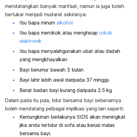
mendatangkan banyak manfaat, namun ia juga boleh
bertukar menjadi mudarat sekiranya:
Ibu bapa minum
alkohol
Ibu bapa merokok atau menghisap
rokok
elektronik
Ibu bapa menyalahgunakan ubat atau dadah
yang mengkhayalkan
Bayi berumur bawah 3 bulan
Bayi lahir lebih awal daripada 37 minggu
Berat badan bayi kurang daripada 2.5 kg
Dalam pada itu pula, tidur bersama bayi sebenarnya
boleh mendatang pelbagai implikasi yang lain seperti:
Kemungkinan berlakunya SIDS akan meningkat
jika anda tertidur di sofa atau kerusi malas
bersama bayi.