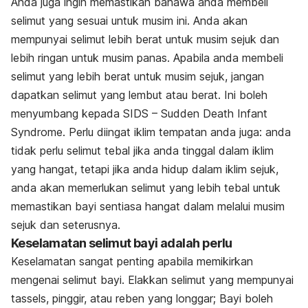
Anda juga ingin memastikan bahawa anda membeli
selimut yang sesuai untuk musim ini. Anda akan
mempunyai selimut lebih berat untuk musim sejuk dan
lebih ringan untuk musim panas. Apabila anda membeli
selimut yang lebih berat untuk musim sejuk, jangan
dapatkan selimut yang lembut atau berat. Ini boleh
menyumbang kepada SIDS –
Sudden Death Infant
Syndrome
. Perlu diingat iklim tempatan anda juga: anda
tidak perlu selimut tebal jika anda tinggal dalam iklim
yang hangat, tetapi jika anda hidup dalam iklim sejuk,
anda akan memerlukan selimut yang lebih tebal untuk
memastikan bayi sentiasa hangat dalam melalui musim
sejuk dan seterusnya.
Keselamatan selimut bayi adalah perlu
Keselamatan sangat penting apabila memikirkan
mengenai selimut bayi. Elakkan selimut yang mempunyai
tassels
, pinggir, atau reben yang longgar; Bayi boleh