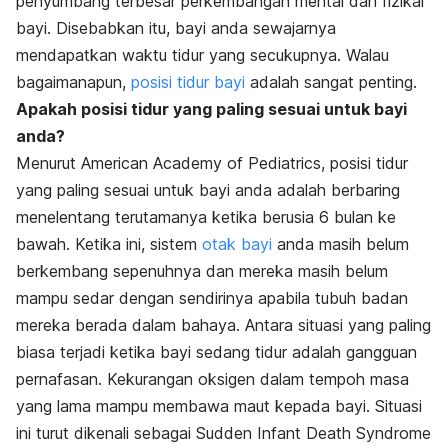
penyumbang terbesar perkembangan mental dan fizikal
bayi. Disebabkan itu, bayi anda sewajarnya
mendapatkan waktu tidur yang secukupnya. Walau
bagaimanapun,
posisi tidur bayi
adalah sangat penting.
Apakah posisi tidur yang paling sesuai untuk bayi
anda?
Menurut American Academy of Pediatrics, posisi tidur
yang paling sesuai untuk bayi anda adalah berbaring
menelentang terutamanya ketika berusia 6 bulan ke
bawah. Ketika ini, sistem
otak bayi
anda masih belum
berkembang sepenuhnya dan mereka masih belum
mampu sedar dengan sendirinya apabila tubuh badan
mereka berada dalam bahaya. Antara situasi yang paling
biasa terjadi ketika bayi sedang tidur adalah gangguan
pernafasan. Kekurangan oksigen dalam tempoh masa
yang lama mampu membawa maut kepada bayi. Situasi
ini turut dikenali sebagai
Sudden Infant Death Syndrome