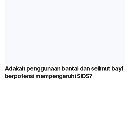
Adakah penggunaan bantal dan selimut bayi
berpotensi mempengaruhi SIDS?