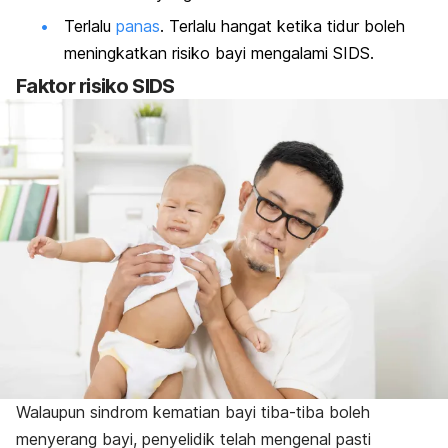
Terlalu
panas
. Terlalu hangat ketika tidur boleh
meningkatkan risiko bayi mengalami SIDS.
Faktor risiko SIDS
Walaupun sindrom kematian bayi tiba-tiba boleh
menyerang bayi, penyelidik telah mengenal pasti