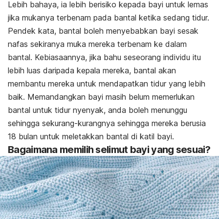
Lebih bahaya, ia lebih berisiko kepada bayi untuk lemas
jika mukanya terbenam pada bantal ketika sedang tidur.
Pendek kata, bantal boleh menyebabkan bayi sesak
nafas sekiranya muka mereka terbenam ke dalam
bantal. Kebiasaannya, jika bahu seseorang individu itu
lebih luas daripada kepala mereka, bantal akan
membantu mereka untuk mendapatkan tidur yang lebih
baik. Memandangkan bayi masih belum memerlukan
bantal untuk tidur nyenyak, anda boleh menunggu
sehingga sekurang-kurangnya sehingga mereka berusia
18 bulan untuk meletakkan bantal di katil bayi.
Bagaimana memilih selimut bayi yang sesuai?