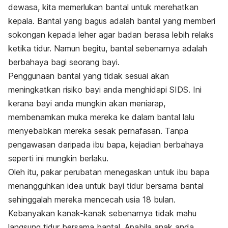
dewasa, kita memerlukan bantal untuk merehatkan
kepala. Bantal yang bagus adalah bantal yang memberi
sokongan kepada leher agar badan berasa lebih relaks
ketika tidur. Namun begitu, bantal sebenarnya adalah
berbahaya bagi seorang bayi.
Penggunaan bantal yang tidak sesuai akan
meningkatkan risiko bayi anda menghidapi SIDS. Ini
kerana bayi anda mungkin akan meniarap,
membenamkan muka mereka ke dalam bantal lalu
menyebabkan mereka sesak pernafasan. Tanpa
pengawasan daripada ibu bapa, kejadian berbahaya
seperti ini mungkin berlaku.
Oleh itu, pakar perubatan menegaskan untuk ibu bapa
menangguhkan idea untuk bayi tidur bersama bantal
sehinggalah mereka mencecah usia 18 bulan.
Kebanyakan kanak-kanak sebenarnya tidak mahu
langsung tidur bersama bantal. Apabila anak anda