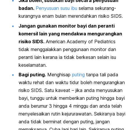
Jika boleh, susukan bayi secara penyusuan
badan.
Penyusuan susu ibu
selama sekurang-
kurangnya enam bulan merendahkan risiko SIDS.
Jangan gunakan monitor bayi dan peranti
komersil lain yang mendakwa mengurangkan
risiko SIDS.
American Academy of Pediatrics
tidak menggalakkan penggunaan monitor dan
peranti lain kerana ia tidak berkesan selain isu
keselamatan.
Bagi puting.
Menghisap
puting
tanpa tali pada
waktu rehat dan waktu tidur boleh mengurangkan
risiko SIDS. Satu kaveat – jika anda menyusukan
bayi, tunggu untuk memberikan puting hingga bayi
anda berumur 3 hingga 4 minggu dan anda telah
menyelesaikan rutin kejururawatan. Sekiranya bayi
anda tidak berminat dengan puting, jangan
memaksanya. Cuba lagi hari lain. Sekiranya puting