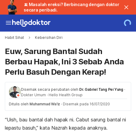
🍌 Masalah ereksi? Berbincang dengan doktor
secara peribadi.
Habit Sihat
Kebersihan Diri
Euw, Sarung Bantal Sudah
Berbau Hapak, Ini 3 Sebab Anda
Perlu Basuh Dengan Kerap!
Disemak secara perubatan oleh
Dr. Gabriel Tang Pei Yung
·
Dokter Umum
·
Hello Health Group
Ditulis oleh
Muhammad Wa'iz
·
Disemak pada 16/07/2020
“Uish, bau bantal dah hapak ni. Cabut sarung bantal ni
lepastu basuh,” kata Nazrah kepada anaknya.