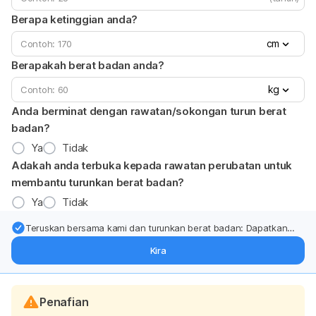
Berapa ketinggian anda?
cm
Berapakah berat badan anda?
kg
Anda berminat dengan rawatan/sokongan turun berat
badan?
Ya
Tidak
Adakah anda terbuka kepada rawatan perubatan untuk
membantu turunkan berat badan?
Ya
Tidak
Teruskan bersama kami dan turunkan berat badan: Dapatkan
kemas kini pakar tentang rawatan & sokongan penurunan berat
Kira
badan terus ke (peti masuk > inbox) anda.
Penafian