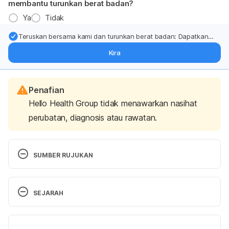
membantu turunkan berat badan?
Ya
Tidak
Teruskan bersama kami dan turunkan berat badan: Dapatkan
kemas kini pakar tentang rawatan & sokongan penurunan berat
Kira
badan terus ke (peti masuk > inbox) anda.
Penafian
Hello Health Group tidak menawarkan nasihat
perubatan, diagnosis atau rawatan.
SUMBER RUJUKAN
Vape, rokok elektronik mungkin diharamkan – 
Timbalan Menteri Kesihatan | Astro Awani
SEJARAH
http://www.astroawani.com/berita-malaysia/vape-
rokok-elektronik-mungkin-diharamkan-timbalan-
Versi Terbaru
menteri-kesihatan-221453
 (accessed Nov 1, 2019).