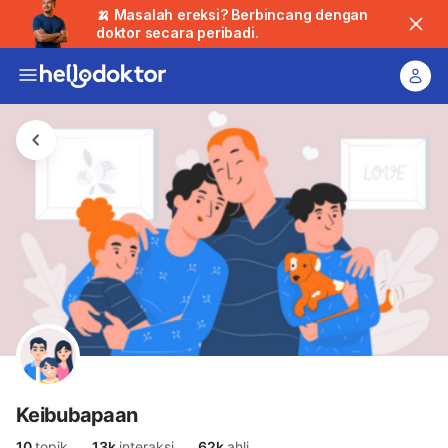
🍌 Masalah ereksi? Berbincang dengan
doktor secara peribadi.
Keibubapaan
10
topik
13k
interaksi
62k
ahli