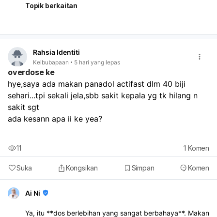
sampai dia muntah atau makin menolak. Tanda anak
Topik berkaitan
mungkin kurang air ialah kencing berkurang, mulut
kering, menangis tanpa air mata, sangat lemah, atau
nampak mengantuk luar biasa. Jika anak tidak minum
langsung, kencing sangat kurang, demam berterusan,
Rahsia Identiti
susah bernafas, air liur meleleh dan tak boleh telan, atau
Keibubapaan
5 hari yang lepas
keadaan makin teruk, perlu bawa jumpa doktor segera.
overdose ke
Bila tonsil bengkak, doktor mungkin perlu periksa sama
hye,saya ada makan panadol actifast dlm 40 biji 
ada ada jangkitan yang perlukan rawatan lanjut.
sehari...tpi sekali jela,sbb sakit kepala yg tk hilang n 
sakit sgt
ada kesann apa ii ke yea?
11
1
Komen
Suka
Kongsikan
Simpan
Komen
Ai Ni
Ya, itu **dos berlebihan yang sangat berbahaya**. Makan