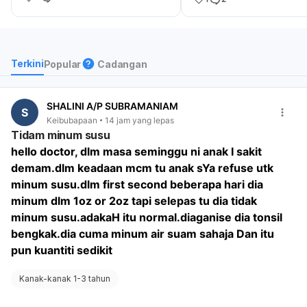
susu.dlm first second b
hari dia minum dlm 1oz o
tapi selepas tu dia tidak
susu.adakaH itu
Terkini
Popular
Cadangan
normal.diaganise dia ton
bengkak.dia cuma minum
suam sahaja Dan itu pun
SHALINI A/P SUBRAMANIAM
S
kuantiti sedikit
Keibubapaan
14 jam yang lepas
Tidam minum susu
hello doctor, dlm masa seminggu ni anak I sakit 
demam.dlm keadaan mcm tu anak sYa refuse utk 
minum susu.dlm first second beberapa hari dia 
minum dlm 1oz or 2oz tapi selepas tu dia tidak 
minum susu.adakaH itu normal.diaganise dia tonsil 
bengkak.dia cuma minum air suam sahaja Dan itu 
pun kuantiti sedikit
Kanak-kanak 1-3 tahun