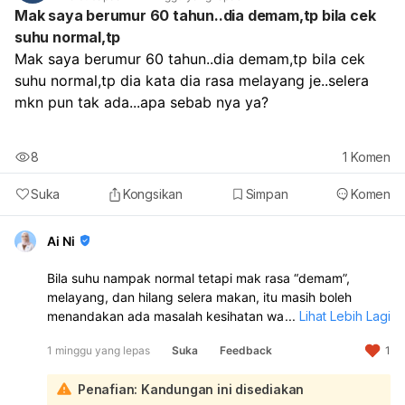
Urut perut bayi perlahan-lahan
Mak saya berumur 60 tahun..dia demam,tp bila cek
Boleh cuba bantu pergerakan usus dengan
jus buah
suhu normal,tp
atau puri buah
bila bayi sudah sesuai umur untuk
Mak saya berumur 60 tahun..dia demam,tp bila cek 
makanan tambahan Namun, kerana bayi anda
baru 4
suhu normal,tp dia kata dia rasa melayang je..selera 
hari
, jika bayi:
perut kembung atau keras
mkn pun tak ada...apa sebab nya ya?
muntah
kurang menyusu
kurang kencing
8
1
Komen
nampak lemah
Suka
Kongsikan
Simpan
Komen
atau masih tidak berak dan anda risau
Sebaiknya
bawa bayi berjumpa doktor untuk pemeriksaan.
Ai Ni
Bila suhu nampak normal tetapi mak rasa “demam”,
melayang, dan hilang selera makan, itu masih boleh
menandakan ada masalah kesihatan walaupun
...
Lihat Lebih Lagi
termometer belum menunjukkan demam. Gejala seperti
1 minggu yang lepas
Suka
Feedback
1
rasa lemah, pening/melayang, dan kurang selera makan
boleh berlaku pada jangkitan awal, dehidrasi, gula darah
Penafian: Kandungan ini disediakan
rendah, kesan ubat, atau masalah lain yang perlu