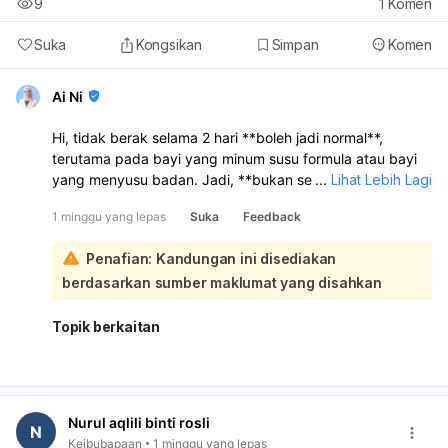
9
1
Komen
Suka
Kongsikan
Simpan
Komen
Ai Ni
Hi, tidak berak selama 2 hari **boleh jadi normal**,
terutama pada bayi yang minum susu formula atau bayi
yang menyusu badan. Jadi, **bukan semestinya sebab
...
Lihat Lebih Lagi
susu formula itu**:
1 minggu yang lepas
Suka
Feedback
Untuk bayi baru lahir, kekerapan berak memang berbeza
ikut jenis susu:
Penafian: Kandungan ini disediakan
Susu badan:
biasanya 8–10 kali sehari
berdasarkan sumber maklumat yang disahkan
Susu formula:
biasanya 3–4 kali sehari Kalau bayi
tidak berak tetapi masih aktif, menyusu baik, perut
Topik berkaitan
tidak kembung, dan kencing mencukupi
, biasanya
belum tentu ada masalah. Tanda sembelit pula bukan
hanya tengok tak berak, tetapi jika bayi
meneran kuat,
muka merah, najis keras
, atau nampak sangat tidak
selesa. Apa yang boleh dibuat:
Nurul aqlili binti rosli
N
Pastikan bayi minum susu dengan cukup
Keibubapaan
1 minggu yang lepas