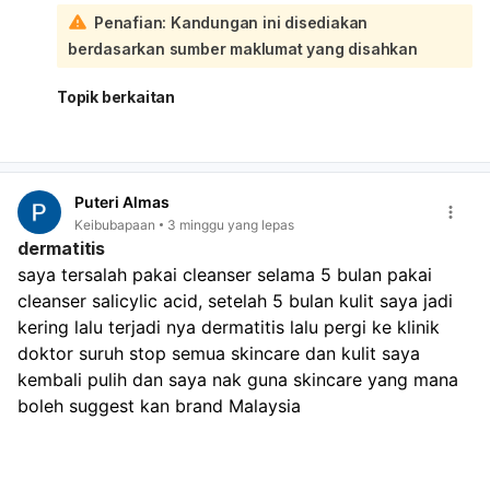
diperiksa semula oleh doktor/pakar kanak-kanak** untuk
Penafian: Kandungan ini disediakan
pastikan tiada jangkitan berulang, kesan ubat, atau
berdasarkan sumber maklumat yang disahkan
masalah usus lain:
Yang penting sekarang ialah pantau tanda bahaya: anak
kurang minum, kencing berkurang, mulut kering, lesu,
Topik berkaitan
demam, muntah makin kerap, najis berdarah, perut
kembung/sakit, atau cirit berterusan. Jika ada tanda ini,
bawa segera ke hospital
. Sementara itu, pastikan anak
cukup air/ORS (larutan rehidrasi)
, teruskan
Puteri Almas
makan/minum sedikit tetapi kerap, dan elakkan makanan
Keibubapaan
3 minggu yang lepas
yang terlalu berminyak atau pedas. Jika cirit-birit
dermatitis
berlarutan lebih daripada beberapa hari atau keadaan
saya tersalah pakai cleanser selama 5 bulan pakai 
anak nampak tidak sihat, jangan tunggu—
jumpa doktor
cleanser salicylic acid, setelah 5 bulan kulit saya jadi 
segera
.
kering lalu terjadi nya dermatitis lalu pergi ke klinik 
doktor suruh stop semua skincare dan kulit saya 
kembali pulih dan saya nak guna skincare yang mana 
boleh suggest kan brand Malaysia 