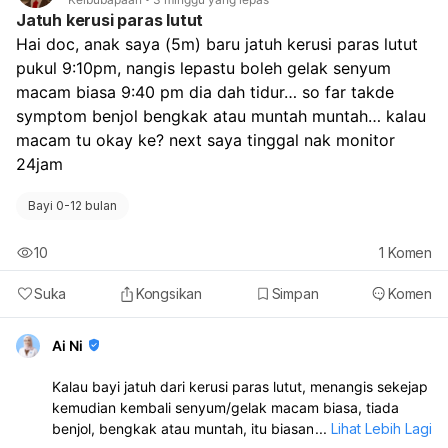
untuk sensitive skin. Pastikan label ada “for sensitive
Jatuh kerusi paras lutut
skin”, “soap-free”, dan “dermatologically tested”. Cara
Hai doc, anak saya (5m) baru jatuh kerusi paras lutut 
guna:
pukul 9:10pm, nangis lepastu boleh gelak senyum 
Mulakan satu produk sahaja dulu
macam biasa 9:40 pm dia dah tidur… so far takde 
Guna 1 kali sehari atau selang hari
Sapu pelembap ringkas selepas cuci muka
symptom benjol bengkak atau muntah muntah… kalau 
Hentikan jika pedih, merah, atau makin kering Kalau
macam tu okay ke? next saya tinggal nak monitor 
dermatitis masih mudah berulang, lebih baik jumpa
24jam
pakar dermatologi untuk pilih produk yang paling
sesuai dengan keadaan kulit anda.
Bayi 0-12 bulan
10
1
Komen
Suka
Kongsikan
Simpan
Komen
Ai Ni
Kalau bayi jatuh dari kerusi paras lutut, menangis sekejap
kemudian kembali senyum/gelak macam biasa, tiada
benjol, bengkak atau muntah, itu biasanya tanda yang
...
Lihat Lebih Lagi