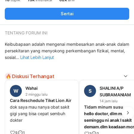
Sertai
TENTANG FORUM INI
Keibubapaan adalah mengenai membesarkan anak-anak dalam
persekitaran yang menyokong perkembangan fizikal, mental,
sosial
...
Lihat Lebih Lanjut
Diskusi Terhangat
Wahai
SHALINI A/P
W
S
2 minggu lalu
SUBRAMANIAM
Cara Reschedule Tik𝐞t Lion Air
14 jam lalu
dok saya mau nanya obat sakit
Tidam minum susu
gigi yang bisa cepat sembuh
hello doctor, dlm masa
dokter
seminggu ni anak I sakit
demam.dlm keadaan mc
5
1
anak sYa refuse utk min
1
2