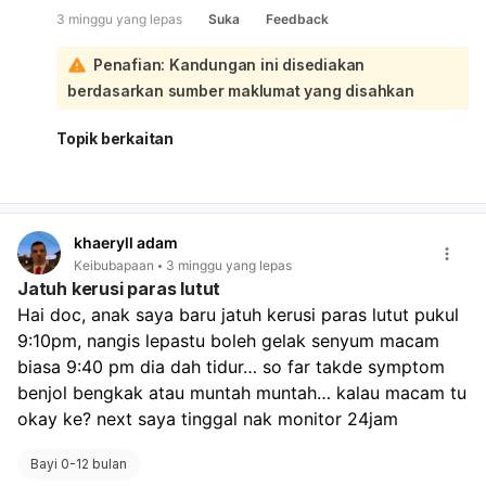
melegakan. Buat pemantauan rapat 24 jam seperti yang
3 minggu yang lepas
Suka
Feedback
anda rancang:
Apa yang perlu dibuat sekarang: periksa kepala dan
Penafian: Kandungan ini disediakan
badan bayi untuk benjol, lebam, pendarahan atau
berdasarkan sumber maklumat yang disahkan
perubahan tingkah laku; pastikan bayi rehat, elakkan
aktiviti lasak, dan tenangkan dia jika terjaga. Boleh terus
susukan/beri susu seperti biasa. Segera bawa ke doktor
Topik berkaitan
atau kecemasan jika ada tanda bahaya seperti muntah
berulang, susah bangun/terlalu mengantuk, sawan,
menangis tak berhenti, pendarahan, benjol besar, atau
nampak lemah/berubah dari biasa. Jika semuanya kekal
khaeryll adam
normal, biasanya boleh terus dipantau di rumah.
Keibubapaan
3 minggu yang lepas
Jatuh kerusi paras lutut
Hai doc, anak saya baru jatuh kerusi paras lutut pukul 
9:10pm, nangis lepastu boleh gelak senyum macam 
biasa 9:40 pm dia dah tidur… so far takde symptom 
benjol bengkak atau muntah muntah… kalau macam tu 
okay ke? next saya tinggal nak monitor 24jam
Bayi 0-12 bulan