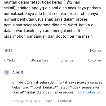
muntah dalam tetapi tidak kerap (1@2 hari 
sekali)..adakah ape yg dialami oleh anak saya perkara 
normal..sebb sya ade buat semaka ( research ),ianya 
normal berikutan usus anak saya dalam proses 
pemulihan selepas berada didalam  ward..ketika di 
dalam ward,anak saya ade mengalami cirit 
juga..mohon pandangan dari doctor..terima masih..
44
1
Komen
Suka
Kongsikan
Simpan
Komen
Ai Ni
Cirit-birit 2–3 kali sehari dan muntah sekali-sekala selepas
keluar wad **boleh berlaku**, tetapi **tidak semestinya
normal** untuk dianggap hanya proses pemulihan usus.
...
Lihat Lebih Lagi
Memandangkan anak baru sahaja dirawat kerana
3 minggu yang lepas
Suka
Feedback
**jangkitan kuman dalam darah**, saya sarankan **anak