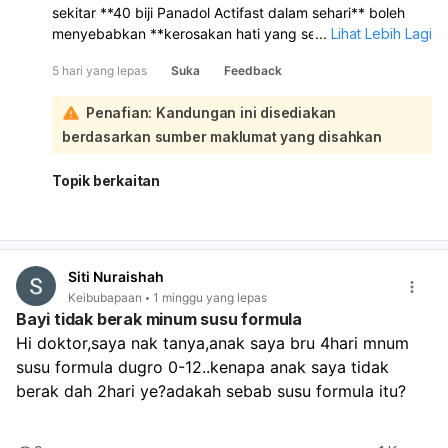
sekitar **40 biji Panadol Actifast dalam sehari** boleh
menyebabkan **kerosakan hati yang serius** walaupun
...
Lihat Lebih Lagi
anda rasa belum ada simptom sekarang. Simptom
5 hari yang lepas
Suka
Feedback
overdosis paracetamol boleh muncul kemudian, termasuk
**sakit perut, loya, muntah, pening, mengantuk,
Penafian: Kandungan ini disediakan
kekeliruan, sawan, dan masalah hati**; dalam kes teruk
berdasarkan sumber maklumat yang disahkan
boleh membawa kepada **koma atau kematian**. **Sila
pergi ke Jabatan Kecemasan sekarang atau hubungi
talian kecemasan segera** untuk rawatan secepat
Topik berkaitan
mungkin, kerana rawatan awal sangat penting. Jangan
ambil lagi Panadol, elakkan alkohol, dan bawa sekali pek
ubat atau maklumat berapa banyak yang diambil. Jika
anda mahu, saya boleh bantu kira anggaran jumlah mg
Siti Nuraishah
yang telah diambil.
Keibubapaan
1 minggu yang lepas
Bayi tidak berak minum susu formula
Hi doktor,saya nak tanya,anak saya bru 4hari mnum 
susu formula dugro 0-12..kenapa anak saya tidak 
berak dah 2hari ye?adakah sebab susu formula itu?