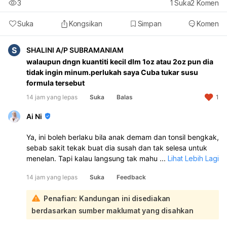
3
1
Suka
2
Komen
Suka
Kongsikan
Simpan
Komen
S
SHALINI A/P SUBRAMANIAM
walaupun dngn kuantiti kecil dlm 1oz atau 2oz pun dia
tidak ingin minum.perlukah saya Cuba tukar susu
formula tersebut
14 jam yang lepas
Suka
Balas
1
Ai Ni
Ya, ini boleh berlaku bila anak demam dan tonsil bengkak,
sebab sakit tekak buat dia susah dan tak selesa untuk
menelan. Tapi kalau langsung tak mahu minum susu, itu
...
Lihat Lebih Lagi
perlu dipantau rapat kerana risiko dehidrasi:
14 jam yang lepas
Suka
Feedback
Cuba beri minum sedikit tetapi kerap, dalam kuantiti kecil
setiap 5–10 minit. Boleh cuba susu pada suhu suam, dan
Penafian: Kandungan ini disediakan
beri ketika anak lebih tenang. Air suam sahaja tidak
berdasarkan sumber maklumat yang disahkan
cukup jika pengambilan sangat sedikit. Jika anak masih
menyusu, teruskan ikut kemampuan dia; jangan paksa