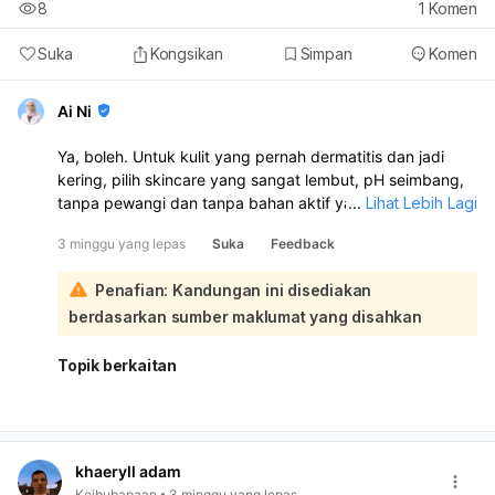
8
1
Komen
Suka
Kongsikan
Simpan
Komen
Ai Ni
Ya, boleh. Untuk kulit yang pernah dermatitis dan jadi
kering, pilih skincare yang sangat lembut, pH seimbang,
tanpa pewangi dan tanpa bahan aktif yang kuat. Buat
...
Lihat Lebih Lagi
masa ini, elakkan dulu cleanser salicylic acid, AHA/BHA,
3 minggu yang lepas
Suka
Feedback
retinoid, scrub, dan produk yang banyak bahan
merengsa:
Penafian: Kandungan ini disediakan
Antara pilihan yang lebih sesuai berdasarkan konteks
berdasarkan sumber maklumat yang disahkan
ialah:
CeraVe Hydrating Cleanser
Topik berkaitan
Facerinna Low pH 5.5 Gel Cleanser
La Roche-Posay Toleriane Caring Wash
Eucerin pH5 Cleansing Gel
Avène Extremely Gentle Cleanser Lotion Kalau anda
nak brand Malaysia, cari cleanser tempatan yang
khaeryll adam
cirinya sama: lembut, low pH, fragrance-free, dan
Keibubapaan
3 minggu yang lepas