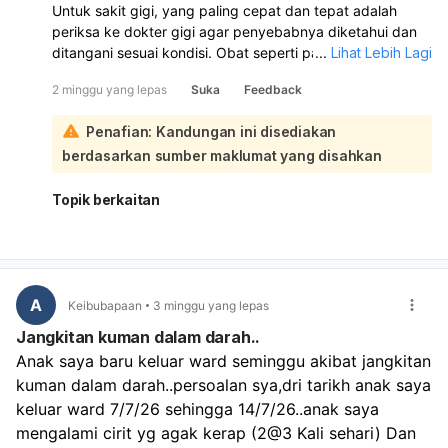
Untuk sakit gigi, yang paling cepat dan tepat adalah
periksa ke dokter gigi agar penyebabnya diketahui dan
ditangani sesuai kondisi. Obat seperti paracetamol,
...
Lihat Lebih Lagi
ibuprofen, atau naproxen bisa membantu meredakan
2 minggu yang lepas
Suka
Feedback
nyeri sementara, tetapi tidak menyembuhkan
penyebabnya. Jika ada infeksi, mungkin perlu antibiotik
Penafian: Kandungan ini disediakan
dari dokter:
berdasarkan sumber maklumat yang disahkan
Sementara di rumah, Anda bisa coba kumur air garam,
kompres es, atau gunakan minyak cengkeh secukupnya.
Hindari aspirin, terutama pada anak. Jika nyeri tidak
Topik berkaitan
membaik, segera periksakan ke dokter gigi.
A
Keibubapaan
3 minggu yang lepas
Jangkitan kuman dalam darah..
Anak saya baru keluar ward seminggu akibat jangkitan 
kuman dalam darah..persoalan sya,dri tarikh anak saya 
keluar ward 7/7/26 sehingga 14/7/26..anak saya 
mengalami cirit yg agak kerap (2@3 Kali sehari) Dan 