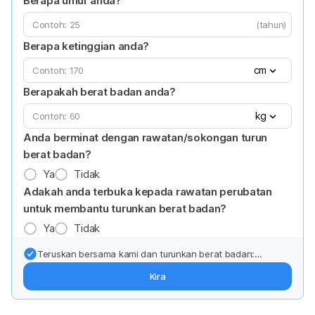
Berapa umur anda?
(tahun)
Berapa ketinggian anda?
cm
Berapakah berat badan anda?
kg
Anda berminat dengan rawatan/sokongan turun
berat badan?
Ya
Tidak
Adakah anda terbuka kepada rawatan perubatan
untuk membantu turunkan berat badan?
Ya
Tidak
Teruskan bersama kami dan turunkan berat badan:
Dapatkan kemas kini pakar tentang rawatan & sokongan
Kira
penurunan berat badan terus ke (peti masuk > inbox) anda.