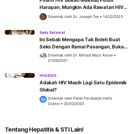
Positif HIV Bukan Maksud Putus
Harapan, Mungkin Ada Rawatan HIV
Boleh Cuba!
Disemak oleh 
Dr. Joseph Tan
•
14/02/2023
Seks Selamat
Ini Sebab Mengapa Tak Boleh Buat
Seks Dengan Ramai Pasangan, Bukan
Sebab HIV Sahaja!
Disemak oleh 
Dr. Ahmad Wazir Aiman
•
27/09/2021
HIV/AIDS
Adakah HIV Masih Lagi Satu Epidemik
Global?
Disemak oleh 
Panel Perubatan Hello 
Doktor
•
25/02/2020
Tentang Hepatitis & STI Lain!