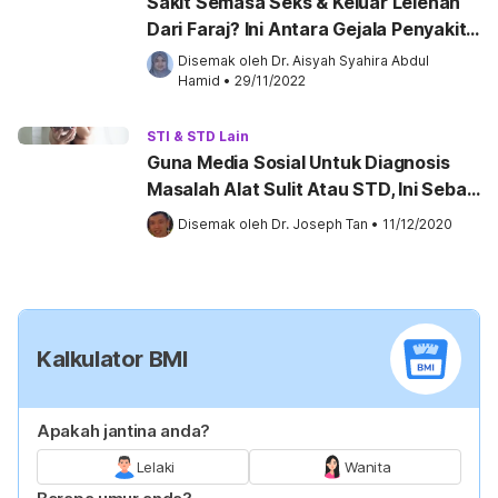
Sakit Semasa Seks & Keluar Lelehan
Dari Faraj? Ini Antara Gejala Penyakit
Kelamin (STD)
Disemak oleh 
Dr. Aisyah Syahira Abdul 
Hamid
•
29/11/2022
STI & STD Lain
Guna Media Sosial Untuk Diagnosis
Masalah Alat Sulit Atau STD, Ini Sebab
Kenapa Ia Bahaya!
Disemak oleh 
Dr. Joseph Tan
•
11/12/2020
Kalkulator BMI
Apakah jantina anda?
Lelaki
Wanita