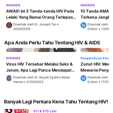
HIV/AIDS
HIV/AIDS
AWAS! Ini 3 Tanda-tanda HIV Pada
10 Tanda AMAR
Lelaki Yang Ramai Orang Terlepas
Terkena Jangkita
Pandang!
8 Orang Berisiko
Disemak oleh 
Dr. Joseph Tan
•
Disemak oleh 
Pa
30/06/2025
Doktor
•
13/06/2
Apa Anda Perlu Tahu Tentang HIV & AIDS
HIV/AIDS
Pengetahuan Kesih
Virus HIV Tersebar Melalui Seks &
Zuriat HIV: Men
Jarum, Apa Lagi Punca Mendapat
Mewarisi Penyak
AIDS?
Ibu
Disemak oleh 
Dr. Aisyah Syahira Abdul 
Disemak oleh 
Pa
Hamid
•
07/09/2023
Doktor
•
17/01/2
Banyak Lagi Perkara Kena Tahu Tentang HIV!
STI & STD Lain