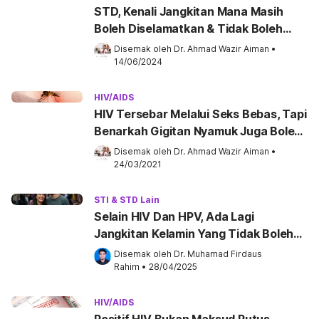
STD, Kenali Jangkitan Mana Masih
Boleh Diselamatkan & Tidak Boleh
Disembuhkan!
Disemak oleh 
Dr. Ahmad Wazir Aiman
•
14/06/2024
HIV/AIDS
HIV Tersebar Melalui Seks Bebas, Tapi
Benarkah Gigitan Nyamuk Juga Boleh
Sebarkan Virus Ini?
Disemak oleh 
Dr. Ahmad Wazir Aiman
•
24/03/2021
STI & STD Lain
Selain HIV Dan HPV, Ada Lagi
Jangkitan Kelamin Yang Tidak Boleh
Sembuh, Menakutkan!
Disemak oleh 
Dr. Muhamad Firdaus 
Rahim
•
28/04/2025
HIV/AIDS