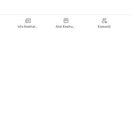
Info Kesihatan
Alat Kesihatan
Komuniti
Hello Doktor mahu menjadi rakan kongsi anda yang paling dipercayai
untuk membuat lebih banyak keputusan yang tepat bersama, dan hidup
dengan lebih sihat, sejahtera serta bahagia.
Ikuti kami di