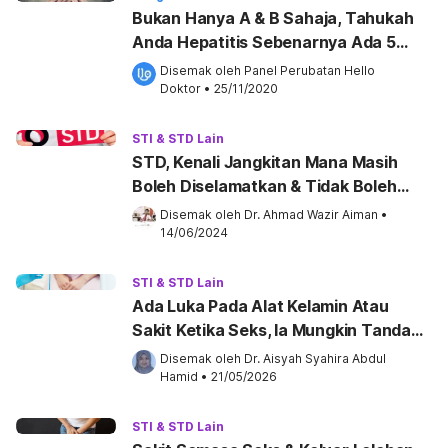
Bukan Hanya A & B Sahaja, Tahukah
Anda Hepatitis Sebenarnya Ada 5
Jenis?
Disemak oleh 
Panel Perubatan Hello 
Doktor
•
25/11/2020
STI & STD Lain
STD, Kenali Jangkitan Mana Masih
Boleh Diselamatkan & Tidak Boleh
Disembuhkan!
Disemak oleh 
Dr. Ahmad Wazir Aiman
•
14/06/2024
STI & STD Lain
Ada Luka Pada Alat Kelamin Atau
Sakit Ketika Seks, Ia Mungkin Tanda
STD @ STI!
Disemak oleh 
Dr. Aisyah Syahira Abdul 
Hamid
•
21/05/2026
STI & STD Lain