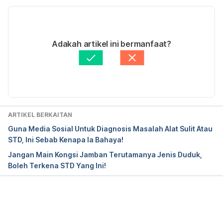
Versi Terbaru
https://www.urmc.rochester.edu/encyclopedia/cont
ent.aspx?contenttypeid=85&contentid=p00651
28/04/2025
Ditulis oleh 
Ahmad Farid
Adakah artikel ini bermanfaat?
https://www.nichd.nih.gov/health/topics/stds/condi
Disemak secara perubatan oleh 
Dr. Muhamad 
tioninfo/types
Firdaus Rahim
Diperbaharui oleh: 
Muhammad Wa'iz
http://www.ashasexualhealth.org/stdsstis/
Sexually Transmitted Diseases (STDs). 
ARTIKEL BERKAITAN
https://www.cdc.gov/std/treatment-
Guna Media Sosial Untuk Diagnosis Masalah Alat Sulit Atau
guidelines/default.htm. Accessed on Sept 9, 2021
STD, Ini Sebab Kenapa Ia Bahaya!
Jangan Main Kongsi Jamban Terutamanya Jenis Duduk,
Boleh Terkena STD Yang Ini!
Loading...