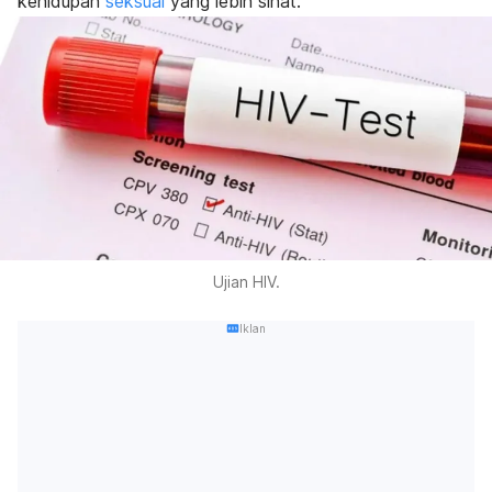
kehidupan
seksual
yang lebih sihat.
Ujian HIV.
Iklan