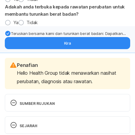
Adakah anda terbuka kepada rawatan perubatan untuk
membantu turunkan berat badan?
Ya
Tidak
Teruskan bersama kami dan turunkan berat badan: Dapatkan
kemas kini pakar tentang rawatan & sokongan penurunan berat
Kira
badan terus ke (peti masuk > inbox) anda.
Penafian
Hello Health Group tidak menawarkan nasihat
perubatan, diagnosis atau rawatan.
SUMBER RUJUKAN
https://www.who.int/news-room/fact-
SEJARAH
sheets/detail/sexually-transmitted-infections-(stis)