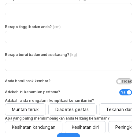
Berapa tinggi badan anda?
(cm)
Berapa berat badan anda sekarang?
(kg)
Anda hamil anak kembar?
Tidak
Adakah ini kehamilan pertama?
Ya
Adakah anda mengalami komplikasi kehamilan ini?
Muntah teruk
Diabetes gestasi
Tekanan darah 
Apa yang paling membimbangkan anda tentang kehamilan?
Kesihatan kandungan
Kesihatan diri
Peningkat