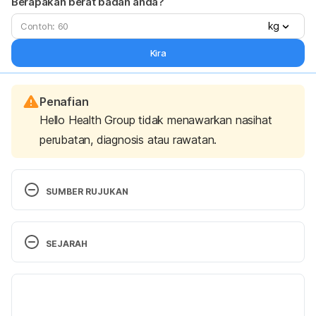
Berapakah berat badan anda?
kg
Kira
Penafian
Hello Health Group tidak menawarkan nasihat
perubatan, diagnosis atau rawatan.
SUMBER RUJUKAN
Sonia, S., Witjaksono, F., & Ridwan, R. (2015). 
SEJARAH
Effect of cooling of cooked white rice on resistant 
starch content and glycemic response. Asia Pacific 
Versi Terbaru
journal of clinical nutrition, 24(4), 620–625. 
https://doi.org/10.6133/apjcn.2015.24.4.13
. 
27/06/2024