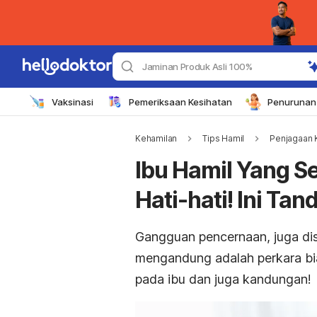
Jaminan Produk Asli 100%
Vaksinasi
Pemeriksaan Kesihatan
Penurunan 
Kehamilan
Tips Hamil
Penjagaan 
Ibu Hamil Yang S
Hati-hati! Ini Ta
Gangguan pencernaan, juga dise
mengandung adalah perkara bias
pada ibu dan juga kandungan!