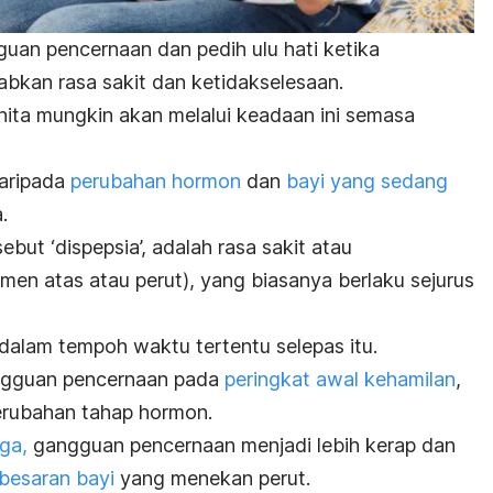
guan pencernaan
dan pedih ulu hati ketika
bkan rasa sakit dan ketidakselesaan.
ita mungkin akan melalui keadaan ini semasa
aripada
perubahan hormon
dan
bayi yang sedang
.
but ‘dispepsia’, adalah rasa sakit atau
men atas atau perut), yang b
iasanya berlaku sejurus
i dalam tempoh waktu tertentu selepas itu.
ngguan pencernaan pada
peringkat awal kehamilan
,
erubahan tahap hormon.
ga,
gangguan pencernaan menjadi lebih kerap dan
besaran bayi
yang menekan perut.