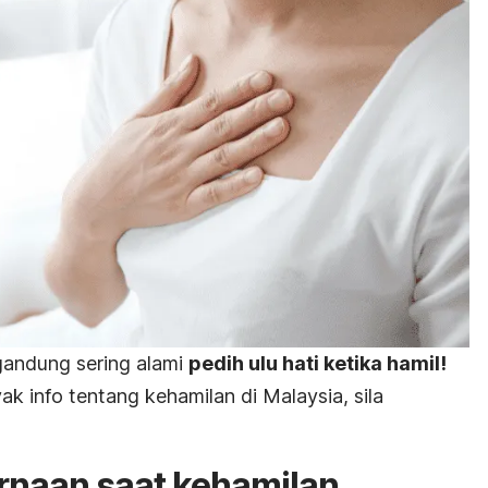
gandung sering alami
pedih ulu hati ketika hamil!
k info tentang kehamilan di Malaysia, sila
naan saat kehamilan