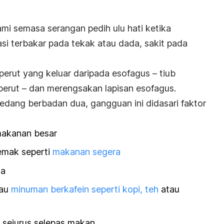
i semasa serangan pedih ulu hati ketika
i terbakar pada tekak atau dada, sakit pada
perut yang keluar daripada esofagus – tiub
perut – dan merengsakan lapisan esofagus.
dang berbadan dua, gangguan ini didasari faktor
makanan besar
emak seperti
makanan segera
na
tau
minuman berkafein seperti kopi, teh
atau
sejurus selepas makan