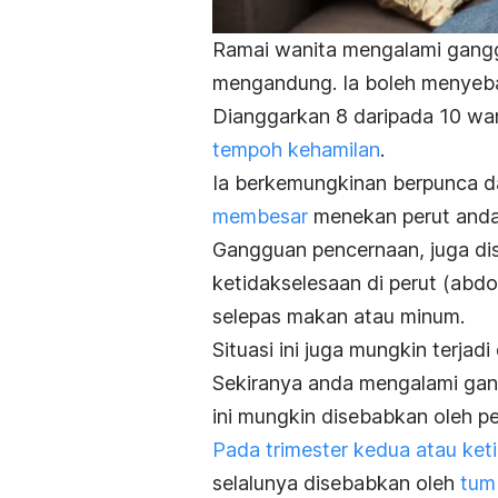
Ramai wanita mengalami
gang
mengandung. Ia boleh menyeba
Dianggarkan 8 daripada 10 wan
tempoh kehamilan
.
Ia berkemungkinan berpunca d
membesar
menekan perut anda
Gangguan pencernaan, juga dise
ketidakselesaan di perut (abdo
selepas makan atau minum.
Situasi ini juga mungkin terjad
Sekiranya anda mengalami ga
ini mungkin disebabkan oleh p
Pada trimester kedua atau keti
selalunya disebabkan oleh
tum