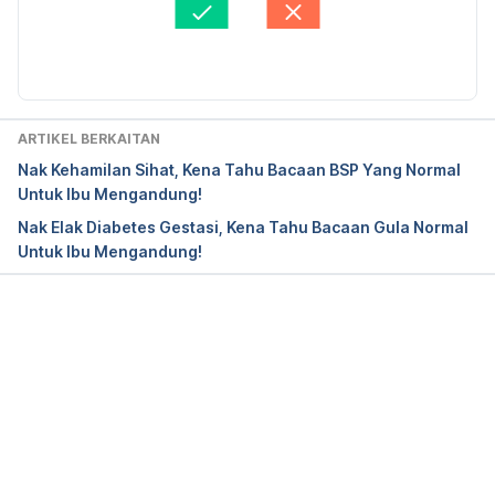
pregnancy. 
https://www.pregnancybirthbaby.org.au
Aiman
Diperbaharui oleh: 
Nurul Nazrah Nazarudin
/headaches-during-pregnancy
. A
ccessed on Oct 
27, 2020. 
Headaches in Early 
ARTIKEL BERKAITAN
Pregnancy. 
https://www.stanfordchildrens.org/en/t
Nak Kehamilan Sihat, Kena Tahu Bacaan BSP Yang Normal
opic/default?id=headaches-in-early-pregnancy-
Untuk Ibu Mengandung!
134-3
. A
ccessed on Oct 27, 2020. 
Nak Elak Diabetes Gestasi, Kena Tahu Bacaan Gula Normal
Untuk Ibu Mengandung!
What can I do about headaches during pregnancy? 
I’d rather not take medication. 
https://www.mayoclinic.org/healthy-
lifestyle/pregnancy-week-by-week/expert-
Loading...
answers/headaches-during-pregnancy/faq-
20058265
. A
ccessed on Oct 27, 2020. 
Headaches in pregnancy. 
https://www.nhs.uk/conditions/pregnancy-and-