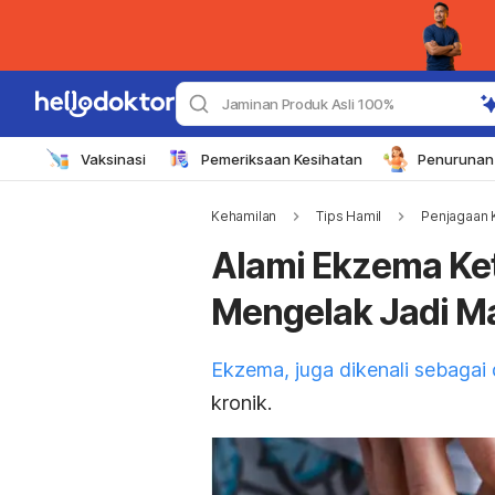
Jaminan Produk Asli 100%
Vaksinasi
Pemeriksaan Kesihatan
Penurunan 
Kehamilan
Tips Hamil
Penjagaan 
Alami Ekzema Keti
Mengelak Jadi Ma
Ekzema, juga dikenali sebagai 
kronik.