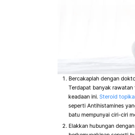
Bercakaplah dengan doktor
Terdapat banyak rawatan 
keadaan ini.
Steroid topik
seperti Antihistamines ya
batu mempunyai ciri-ciri 
Elakkan hubungan dengan p
berkemungkinan seperti bu