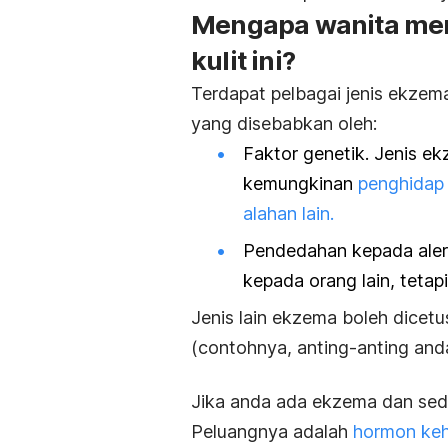
Mengapa wanita men
kulit ini?
Terdapat pelbagai jenis ekzema
yang disebabkan oleh:
Faktor genetik. Jenis e
kemungkinan
penghidap 
alahan lain.
Pendedahan kepada alerg
kepada orang lain, teta
Jenis lain ekzema boleh dicetu
(contohnya, anting-anting anda
Jika anda ada ekzema dan se
Peluangnya adalah
hormon keh