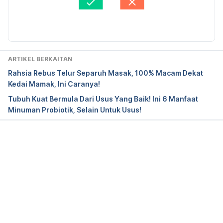
10.1016/j.meatsci.2014.06.033. Epub 2014 Jun 28. 
Pei Yung
Diperbaharui oleh: 
Muhammad Wa'iz
PMID: 25042240. 
https://pubmed.ncbi.nlm.nih.gov/25042240/. 
Accessed on Aug 8, 2023.
ARTIKEL BERKAITAN
Benefits and Risks of Organ Meat. 
Rahsia Rebus Telur Separuh Masak, 100% Macam Dekat
https://health.clevelandclinic.org/organ-meat-
Kedai Mamak, Ini Caranya!
benefits/. Accessed on Aug 8, 2023.
Tubuh Kuat Bermula Dari Usus Yang Baik! Ini 6 Manfaat
Minuman Probiotik, Selain Untuk Usus!
Can eating red meat and animal fat cause 
hypertension? https://health-desk.org/articles/can-
eating-red-meat-and-animal-fat-cause-
hypertension. Accessed on Aug 8, 2023.
Loading...
Meat and poultry. 
https://www.betterhealth.vic.gov.au/health/healthyli
ving/Meat-and-poultry. Accessed on Aug 8, 2023.