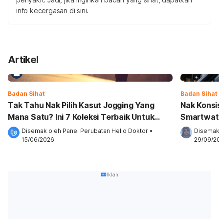
info kecergasan di sini.
Artikel
Badan Sihat
Badan Sihat
Tak Tahu Nak Pilih Kasut Jogging Yang
Nak Konsi
Mana Satu? Ini 7 Koleksi Terbaik Untuk
Smartwat
Pencinta Jogging!
Matlamat
Disemak oleh 
Panel Perubatan Hello Doktor
•
Disemak
15/06/2026
29/09/2
Iklan