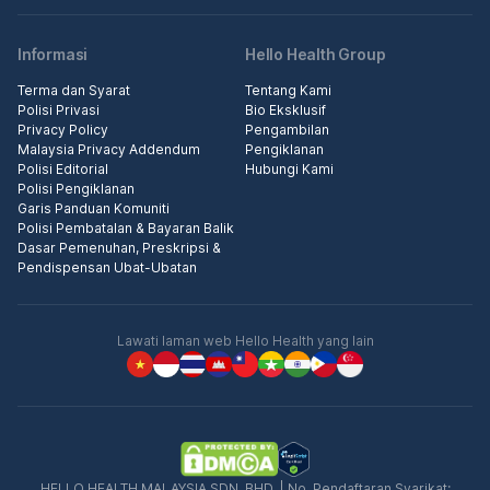
Informasi
Hello Health Group
Terma dan Syarat
Tentang Kami
Polisi Privasi
Bio Eksklusif
Privacy Policy
Pengambilan
Malaysia Privacy Addendum
Pengiklanan
Polisi Editorial
Hubungi Kami
Polisi Pengiklanan
Garis Panduan Komuniti
Polisi Pembatalan & Bayaran Balik
Dasar Pemenuhan, Preskripsi &
Pendispensan Ubat-Ubatan
Lawati laman web Hello Health yang lain
HELLO HEALTH MALAYSIA SDN. BHD. | No. Pendaftaran Syarikat: