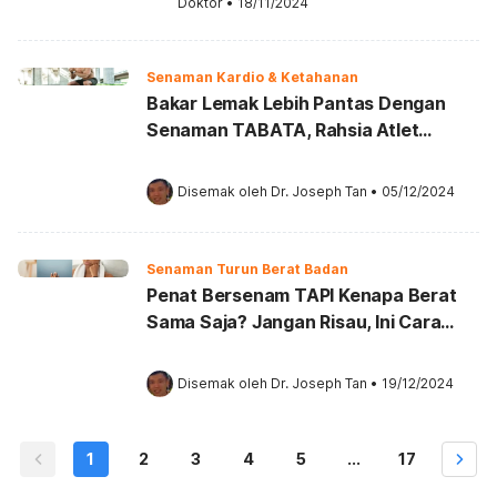
Doktor
•
18/11/2024
Senaman Kardio & Ketahanan
Bakar Lemak Lebih Pantas Dengan
Senaman TABATA, Rahsia Atlet
Olimpik Kekal Cergas!
Disemak oleh 
Dr. Joseph Tan
•
05/12/2024
Senaman Turun Berat Badan
Penat Bersenam TAPI Kenapa Berat
Sama Saja? Jangan Risau, Ini Cara
Tepat Nak Ukur
Disemak oleh 
Dr. Joseph Tan
•
19/12/2024
1
2
3
4
5
...
17