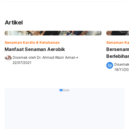
Artikel
Senaman Kardio & Ketahanan
Senaman Ka
Manfaat Senaman Aerobik
Bersenam 
Berlebiha
Disemak oleh 
Dr. Ahmad Wazir Aiman
•
Terlebih 
22/07/2021
Disemak
18/11/2
Iklan