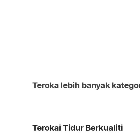
berpanjangan. Kejadian ini menjadi peringatan bahaw
biasa, tetapi keperluan […]
Teroka lebih banyak kategor
Terokai Tidur Berkualiti