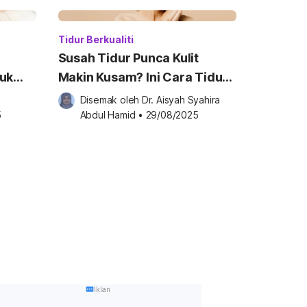
Tidur Berkualiti
Susah Tidur Punca Kulit
tuk
Makin Kusam? Ini Cara Tidur
Betul Untuk Natural Beauty
Disemak oleh 
Dr. Aisyah Syahira 
5
Abdul Hamid
•
29/08/2025
Iklan