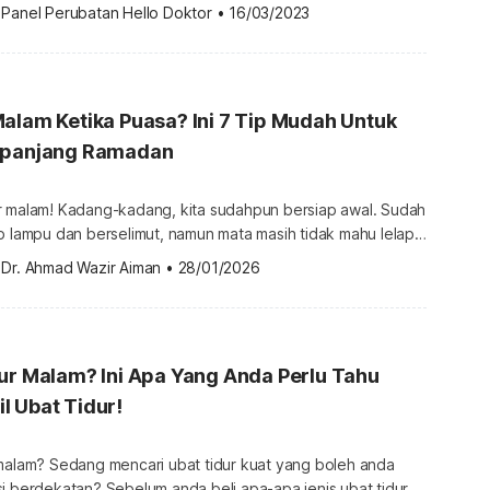
 
Panel Perubatan Hello Doktor
•
16/03/2023
kurangan tidur bukan sahaja akan mempengaruhi kemampuan
, ia juga akan membawa pelbagai lagi masalah kesihatan lain.
alam Ketika Puasa? Ini 7 Tip Mudah Untuk
epanjang Ramadan
r malam! Kadang-kadang, kita sudahpun bersiap awal. Sudah
p lampu dan berselimut, namun mata masih tidak mahu lelap.
mengalami kesukaran untuk melelapkan mata, kami ada
 
Dr. Ahmad Wazir Aiman
•
28/01/2026
k tidur awal yang mungkin dapat membantu anda. Semua
utin dan masa tidur yang berbeza. Walau bagaimanapun, itu
…]
ur Malam? Ini Apa Yang Anda Perlu Tahu
l Ubat Tidur!
 malam? Sedang mencari ubat tidur kuat yang boleh anda
i berdekatan? Sebelum anda beli apa-apa jenis ubat tidur