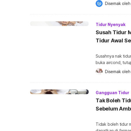
kita setiap hari. Pasca COVID-19, semakin ramai manusia yang mengalami
Disemak oleh
masalah tidur. Ke
kita untuk berfikir
Malah, ia […]
Tidur Nyenyak
Susah Tidur M
Tidur Awal S
Susahnya nak tidu
buka aircond, tutu
Bagi mereka yang 
Disemak oleh
beberapa tips untu
orang mempunyai r
tidak bermaksud [
Gangguan Tidur
Tak Boleh Tid
Sebelum Ambi
Tidak boleh tidur
dapatkan di farmas