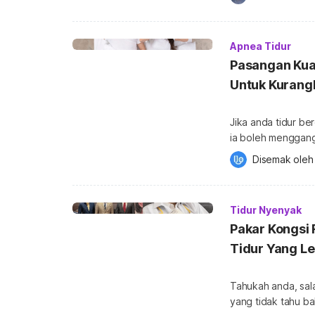
tanpa menjejaskan 
Malaysia pada masa 
mendapatkan lebi
Apnea Tidur
Pasangan Kua
Untuk Kurang
Jika anda tidur be
ia boleh menggang
Bagaimana berdeng
Disemak oleh
berkesan? Lihat di bawah ini. Untuk mendapa
tentang Tidur, and
berlaku? Berdengk
Tidur Nyenyak
Pakar Kongsi
Tidur Yang Le
Tahukah anda, sala
yang tidak tahu b