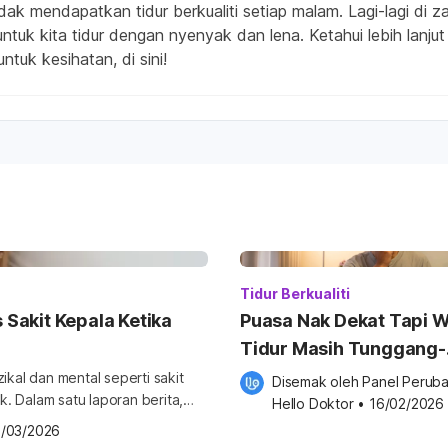
k mendapatkan tidur berkualiti setiap malam. Lagi-lagi di za
ntuk kita tidur dengan nyenyak dan lena. Ketahui lebih lanju
ntuk kesihatan, di sini!
Tidur Berkualiti
Sakit Kepala Ketika
Puasa Nak Dekat Tapi 
Tidur Masih Tunggang-
Langgang? Ini Cara Unt
ikal dan mental seperti sakit
Disemak oleh 
Panel Peruba
. Dalam satu laporan berita,
Betulkannya Sebelum
Hello Doktor
•
16/02/2026
dunia selepas mengalami sakit
7/03/2026
Ramadan
kibat kurang tidur yang