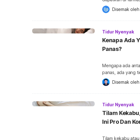
paling kuat di far
Disemak oleh
tanpa preskripsi daripada doktor. Ubat
membawa mudarat s
ia juga hanya […]
Tidur Nyenyak
Kenapa Ada Y
Panas?
Mengapa ada antar
panas, ada yang ti
ada selimut, tidur
Disemak oleh
sebagai cara mudah
Sebenarnya, pengg
baharu. Pada […]
Tidur Nyenyak
Tilam Kekabu,
Ini Pro Dan K
Tilam kekabu atau