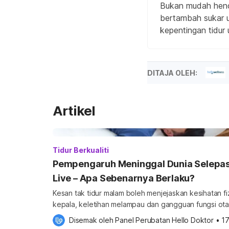
Bukan mudah henda
bertambah sukar u
kepentingan tidur u
DITAJA OLEH:
Artikel
Tidur Berkualiti
Pempengaruh Meninggal Dunia Selepas 
Live – Apa Sebenarnya Berlaku?
Kesan tak tidur malam boleh menjejaskan kesihatan fiz
kepala, keletihan melampau dan gangguan fungsi otak
seorang pempengaruh di China dilaporkan meninggal 
Disemak oleh 
Panel Perubatan Hello Doktor
•
1
kepala ketika melakukan siaran langsung dipercayai a