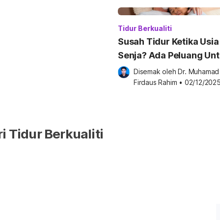
a tidur bukan sekadar rehat
Tidur Berkualiti
Susah Tidur Ketika Usia
Senja? Ada Peluang Un
Ada Sakit Jantung!
Disemak oleh 
Dr. Muhamad 
Firdaus Rahim
•
02/12/202
i Tidur Berkualiti