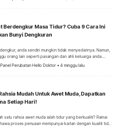
keselesaan tidur anda. Apakah jenama tilam terbaik
ini? Lihat rekomendasi kami di bawah ini. Untuk
h banyak […]
t Berdengkur Masa Tidur? Cuba 9 Cara Ini
kan Bunyi Dengkuran
rdengkur, anda sendiri mungkin tidak menyedarinya. Namun,
gu orang lain seperti pasangan dan ahli keluarga anda.
kur boleh terjadi dan apakah cara hilangkan dengkur yang
 
Panel Perubatan Hello Doktor
•
4 minggu lalu
tkan lebih banyak informasi
a juga boleh klik di sini. Bagaimana dan mengapa dengkur
ur merupakan satu isu […]
 Rahsia Mudah Untuk Awet Muda, Dapatkan
na Setiap Hari!
h satu rahsia awet muda ialah tidur yang berkualiti? Ramai
ahawa proses penuaan mempunyai kaitan dengan kualiti tidur