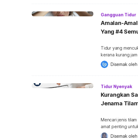
bahasa Sanskerta y
akarnya dan diyak
Gangguan Tidur
Amalan-Amala
Yang #4 Semu
Tidur yang mencuk
kerana kurang jam
itu, amalan sebelu
Disemak oleh
yang berkualiti. Berdasarkan kajian kesihatan oleh Royal College of Medicine
Perak, menunjukk
Tidur Nyenyak
Kurangkan Sa
Jenama Tilam 
Mencari jenis tila
amat penting untuk
kerana, tilam yan
Disemak oleh