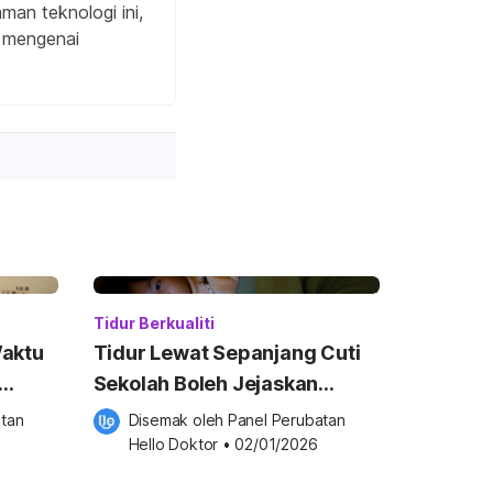
man teknologi ini,
t mengenai
Tidur Berkualiti
Waktu
Tidur Lewat Sepanjang Cuti
Sekolah Boleh Jejaskan
uk
Kesihatan Anak, Ini Yang Ibu
tan 
Disemak oleh 
Panel Perubatan 
Ayah WAJIB Ambil Tahu
Hello Doktor
•
02/01/2026