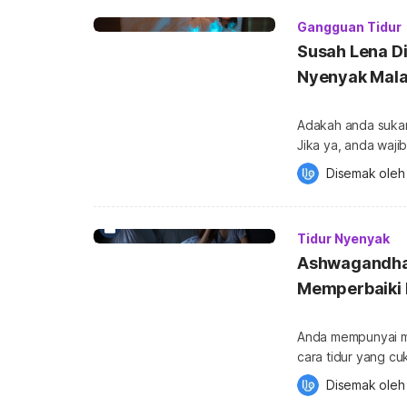
Gangguan Tidur
Susah Lena Di
Nyenyak Mala
Adakah anda sukar
Jika ya, anda wajib
malam disebabkan 
Disemak oleh
lama! World Sleep Day merupakan satu inisiatif untuk mengajak dunia bahawa
pentingnya tidur u
Health A Priority
Tidur Nyenyak
Ashwagandha
Memperbaiki K
Anda mempunyai ma
cara tidur yang cukup? Tahukah anda, terdapat tanaman 
digunakan selama 
Disemak oleh
Ayurveda dari India? Ia dikenali dengan nama Ashwagandha bera