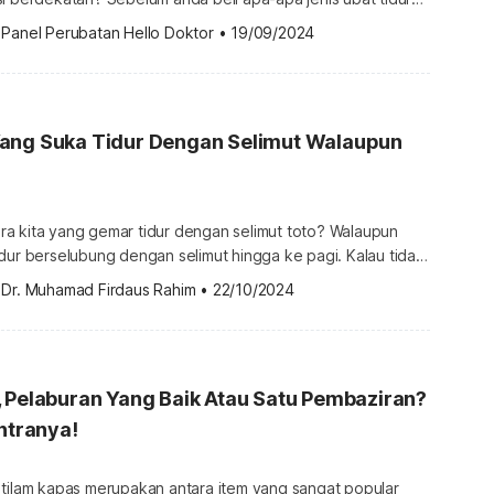
masi, ketahuilah bahawa ia tidak boleh dijual sembarangan
 
Panel Perubatan Hello Doktor
•
19/09/2024
 tidur cecair paling kuat boleh
ekiranya digunakan tanpa pemantauan doktor. Selain itu,
ang Suka Tidur Dengan Selimut Walaupun
a kita yang gemar tidur dengan selimut toto? Walaupun
dur berselubung dengan selimut hingga ke pagi. Kalau tidak
 rasa tidak lengkap. Ada juga yang gunakan langkah ini
 
Dr. Muhamad Firdaus Rahim
•
22/10/2024
 tidur malam. Tak ada selimut, tidak lenalah tidur!
unaan selimut ketika tidur merupakan sesuatu yang
 Pelaburan Yang Baik Atau Satu Pembaziran?
ontranya!
 tilam kapas merupakan antara item yang sangat popular