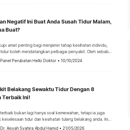
ang berarti "bau kuda," iaitu merujuk pada aroma khas
ini mampu memberikan kekuatan seperti […]
n Negatif Ini Buat Anda Susah Tidur Malam,
a Buat?
upi amat penting bagi menjamin tahap kesihatan individu,
 tidur boleh mendatangkan pelbagai penyakit. Oleh sebab
m tidur wajar diberi perhatian bagi mendapatkan jam tidur
 
Panel Perubatan Hello Doktor
•
10/10/2024
an bahawa 10-30% orang dewasa mengalami insomnia
kronik, iaitu golongan dewasa mendominasi statistik tersebut. Kajian […]
kit Belakang Sewaktu Tidur Dengan 8
Terbaik Ini!
m terbaik bukan lagi hanya soal kemewahan, tetapi ia juga
 keselesaan tidur dan kesihatan tulang belakang anda. Ini
g baik mampu menyokong tulang belakang sewaktu tidur
 
Dr. Aisyah Syahira Abdul Hamid
•
21/05/2026