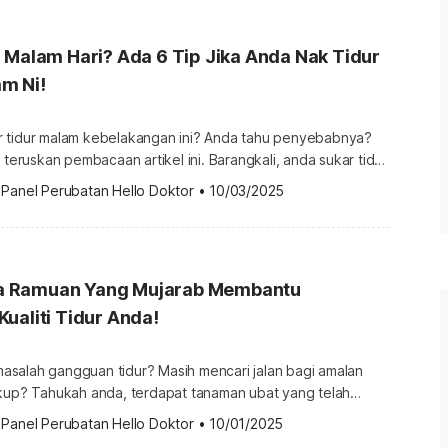
 Malam Hari? Ada 6 Tip Jika Anda Nak Tidur
m Ni!
 tidur malam kebelakangan ini? Anda tahu penyebabnya?
 teruskan pembacaan artikel ini. Barangkali, anda sukar tidur
terdedah dengan peranti elektronik dalam tempoh yang
 
Panel Perubatan Hello Doktor
•
10/03/2025
ntuk kesihatan. Selari dengan temanya iaitu Make Sleep
 menunjukkan bahawa […]
 Ramuan Yang Mujarab Membantu
ualiti Tidur Anda!
salah gangguan tidur? Masih mencari jalan bagi amalan
ubat yang telah
berabad-abad lamanya melalui sistem perubatan tradisional
 
Panel Perubatan Hello Doktor
•
10/01/2025
sal dari