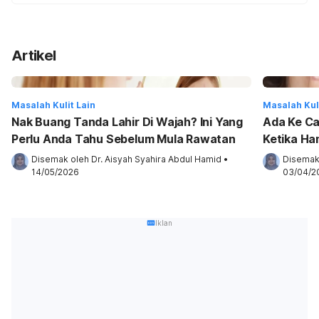
Artikel
Masalah Kulit Lain
Masalah Kuli
Nak Buang Tanda Lahir Di Wajah? Ini Yang
Ada Ke C
Perlu Anda Tahu Sebelum Mula Rawatan
Ketika Ha
Tahu!
Disemak oleh 
Dr. Aisyah Syahira Abdul Hamid
•
Disemak
14/05/2026
03/04/2
Iklan