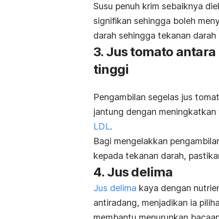
Susu penuh krim
sebaiknya diel
signifikan sehingga boleh men
darah sehingga tekanan darah
3. Jus tomato antar
tinggi
Pengambilan segelas jus tomat
jantung dengan meningkatkan te
LDL
.
Bagi mengelakkan
pengambilan
kepada tekanan darah, pastika
4. Jus delima
Jus delima
kaya dengan nutrien
antiradang, menjadikan ia pilih
membantu menurunkan bacaan da