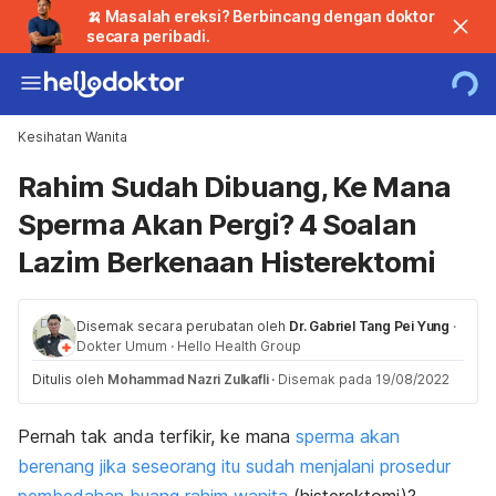
🍌 Masalah ereksi? Berbincang dengan doktor
secara peribadi.
Kesihatan Wanita
Rahim Sudah Dibuang, Ke Mana
Sperma Akan Pergi? 4 Soalan
Lazim Berkenaan Histerektomi
Disemak secara perubatan oleh
Dr. Gabriel Tang Pei Yung
·
Dokter Umum
·
Hello Health Group
Ditulis oleh
Mohammad Nazri Zulkafli
·
Disemak pada 19/08/2022
Pernah tak anda terfikir, ke mana
sperma akan
berenang jika seseorang itu sudah menjalani prosedur