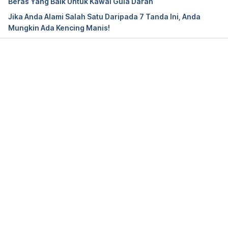
Beras Yang Baik Untuk Kawal Gula Darah
Jika Anda Alami Salah Satu Daripada 7 Tanda Ini, Anda
Managing 
Mungkin Ada Kencing Manis!
diabetes.https://www.niddk.nih.gov/health-
information/diabetes/overview/managing-
diabetes/4-steps/. Accessed Nov 12, 2020.
Loading...
Prevention. https://www.diabetes.org/diabetes-
risk/prevention/. Accessed Nov 12, 2020.