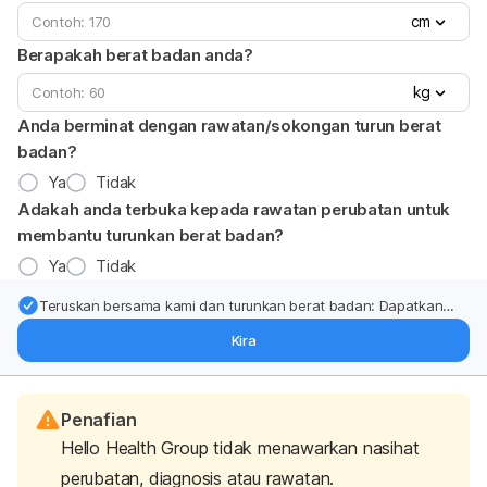
cm
Berapakah berat badan anda?
kg
Anda berminat dengan rawatan/sokongan turun berat
badan?
Ya
Tidak
Adakah anda terbuka kepada rawatan perubatan untuk
membantu turunkan berat badan?
Ya
Tidak
Teruskan bersama kami dan turunkan berat badan: Dapatkan
kemas kini pakar tentang rawatan & sokongan penurunan berat
Kira
badan terus ke (peti masuk > inbox) anda.
Penafian
Hello Health Group tidak menawarkan nasihat
perubatan, diagnosis atau rawatan.