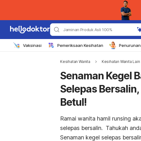
Jaminan Produk Asli 100%
Vaksinasi
Pemeriksaan Kesihatan
Penurunan 
Kesihatan Wanita
Kesihatan Wanita Lain
Senaman Kegel Ba
Selepas Bersalin
Betul!
Ramai wanita hamil runsing aka
selepas bersalin. Tahukah and
Senaman kegel selepas bersali