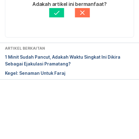
cancer/kegel-exercises-for-men
Ditulis oleh 
Nisreen Nadiah
Adakah artikel ini bermanfaat?
Disemak secara perubatan oleh 
Dr. Joseph Tan
https://www.uchicagomedicine.org/forefront/wome
Diperbaharui oleh: 
Fatin Zahra
ns-health-articles/kegels-the-30-second-exercise-
that-can-improve-incontinence-and-sex
https://medlineplus.gov/ency/patientinstructions/00
ARTIKEL BERKAITAN
0141.htm
1 Minit Sudah Pancut, Adakah Waktu Singkat Ini Dikira
Sebagai Ejakulasi Pramatang?
Kegel: Senaman Untuk Faraj
Loading...