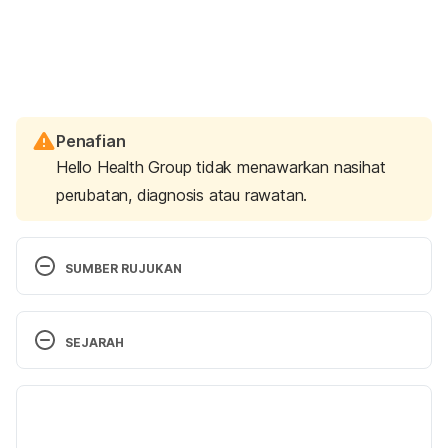
Penafian
Hello Health Group tidak menawarkan nasihat
perubatan, diagnosis atau rawatan.
SUMBER RUJUKAN
https://www.mayoclinic.org/healthy-lifestyle/mens-
SEJARAH
health/in-depth/kegel-exercises-for-men/art-
20045074
Versi Terbaru
https://www.uclahealth.org/urology/prostate-
25/07/2021