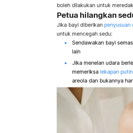
boleh dilakukan untuk mereda
Petua hilangkan se
Jika bayi diberikan
penyusuan e
untuk mencegah sedu:
Se
ndawakan b
ayi semas
lain
Jika menelan udara berl
memeriksa
lekapan puti
areola dan bukannya han