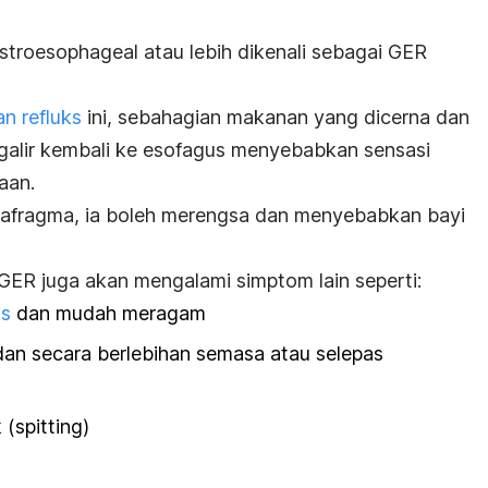
stroesoph
ageal atau lebih dikenali sebagai GER
n refluks
ini, sebahagian makanan yang dicerna dan
ngalir kembali ke esofagus menyebabkan sensasi
aan.
diafragma, ia boleh merengsa dan menyebabkan bayi
GER juga akan mengalami simptom lain seperti:
is
dan mudah meragam
an secara berlebihan semasa atau selep
as
 (
spitting
)