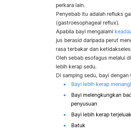
perkara lain.
Penyebab itu adalah refluks
ga
(
gastroesophageal reflux
).
Apabila bayi mengalami
keadaa
jus berasid daripada perut me
rasa terbakar dan ketidakseles
Oleh sebab esofagus melalui 
lebih kerap sedu.
Di samping sedu, bayi dengan 
Bayi lebih kerap menang
Bayi melengkungkan bad
pe
nyusuan
Bayi lebih kerap terjeluak
Batuk