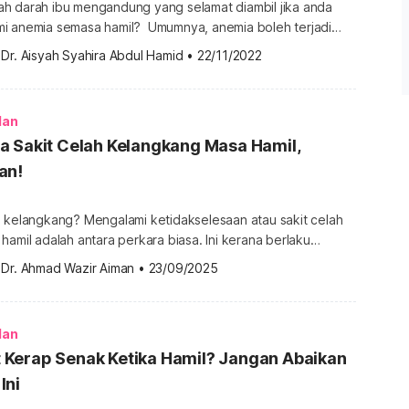
h darah ibu mengandung yang selamat diambil jika anda
asa hamil? Umumnya, anemia boleh terjadi
ak mempunyai sel darah merah sihat mencukupi untuk
 
Dr. Aisyah Syahira Abdul Hamid
•
22/11/2022
an. Bagi wanita berbadan dua, lebih
perlukan daripada biasa kerana janin dalam kandungannya
juga memerlukan oksigen ini. Kurang pengambilan zat besi menjadi […]
lan
a Sakit Celah Kelangkang Masa Hamil,
an!
h kelangkang? Mengalami ketidakselesaan atau sakit celah
hamil adalah antara perkara biasa. Ini kerana berlaku
n melibatkan badan, organ dan hormon pada bakal ibu.
 
Dr. Ahmad Wazir Aiman
•
23/09/2025
a punca yang mungkin menyebabkan sakit celah kelangkang
ng tempoh mengandung. Untuk mendapatkan lebih
g Kehamilan, sila dapatkannya di sini. Punca sakit […]
lan
Kerap Senak Ketika Hamil? Jangan Abaikan
Ini