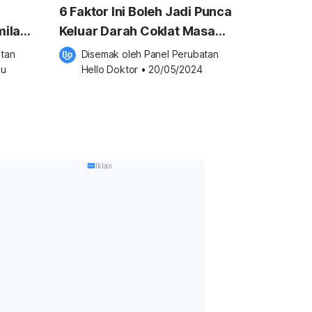
6 Faktor Ini Boleh Jadi Punca
milan
Keluar Darah Coklat Masa
Hamil, Bakal Ibu Kena
tan 
Disemak oleh 
Panel Perubatan 
Waspada!
lu
Hello Doktor
•
20/05/2024
Iklan