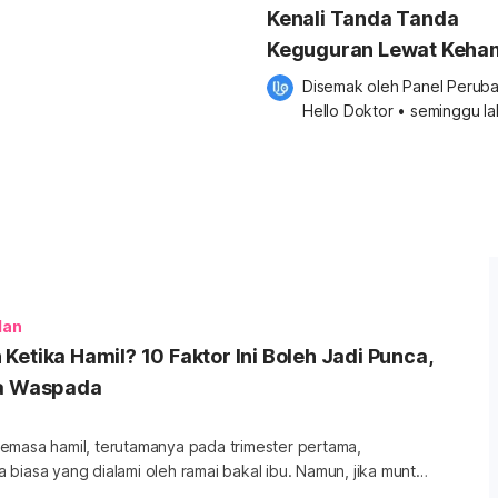
Kenali Tanda Tanda
Keguguran Lewat Keha
Sebelum Terlambat
Disemak oleh 
Panel Peruba
Hello Doktor
•
seminggu la
lan
Ketika Hamil? 10 Faktor Ini Boleh Jadi Punca,
na Waspada
emasa hamil, terutamanya pada trimester pertama,
yang dialami oleh ramai bakal ibu. Namun, jika muntah
adaan ini tidak boleh dipandang ringan kerana ia mungkin