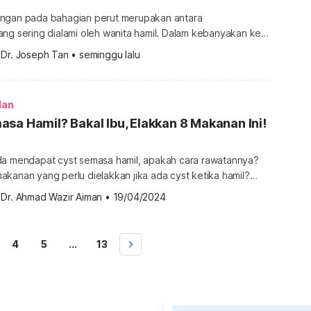
ngan pada bahagian perut merupakan antara
ng sering dialami oleh wanita hamil. Dalam kebanyakan kes,
h normal kerana tubuh sedang mengalami pelbagai
 
Dr. Joseph Tan
•
seminggu lalu
menyokong perkembangan bayi. Walau bagaimanapun, ada
t ketika hamil boleh menjadi petanda kepada masalah
pemeriksaan doktor. Ketahui kenapa perut rasa
lan
, punca […]
sa Hamil? Bakal Ibu, Elakkan 8 Makanan Ini!
da mendapat cyst semasa hamil, apakah cara rawatannya?
kanan yang perlu dielakkan jika ada cyst ketika hamil?
empunyai cyst atau sista ovari semasa mengandung, sudah
 
Dr. Ahmad Wazir Aiman
•
19/04/2024
sa bimbang di hati, betul tak? Bertenang, ya. Dalam
l ini anda akan mengetahui serba sedikit mengenai sista
ovari ketika kehamilan. Untuk mendapatkan […]
4
5
...
13