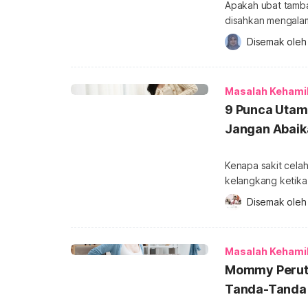
Apakah ubat tamba
disahkan mengalami anemia sem
apabila darah tid
Disemak oleh
membawa oksigen kepada tisu bad
banyak oksigen di
Masalah Kehami
9 Punca Utam
Jangan Abaik
Kenapa sakit cela
kelangkang ketika 
beberapa perubaha
Disemak oleh
Jom ketahui antar
ketika awal hamil sepanja
banyak info tentan
Masalah Kehami
Mommy Perut 
Tanda-Tanda 