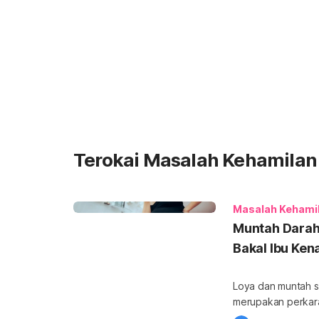
Terokai Masalah Kehamilan
Masalah Kehami
Muntah Darah 
Bakal Ibu Ke
Loya dan muntah s
merupakan perkara biasa 
disertai darah, ke