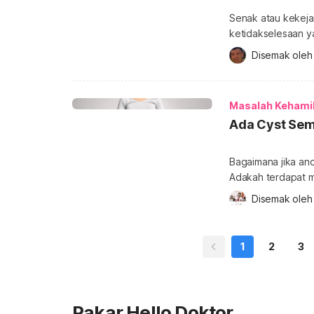
Senak atau kekeja
ketidakselesaan ya
keadaan ini adala
Disemak oleh
perubahan untuk 
kalanya sakit peru
kesihatan yang memerlukan 
Masalah Kehami
senak ketika hamil
Ada Cyst Sema
Bagaimana jika an
Adakah terdapat ma
Mengetahui diri m
Disemak oleh
tentu akan menimbulkan ra
perkongsian artike
1
2
3
Pakar Hello Doktor