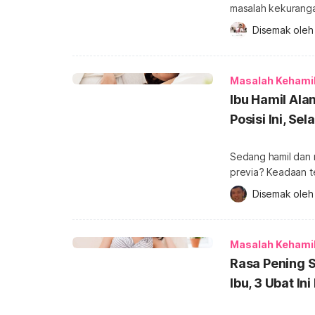
masalah kekurang
jawapannya. Untuk mendapatkan lebih banyak info tentang Kehamilan, sila
Disemak oleh
dapatkannya di si
mengalami anemia 
Masalah Kehami
Ibu Hamil Ala
Posisi Ini, Se
Sedang hamil dan m
previa? Keadaan t
posisi tidur ibu ham
Disemak oleh
mendapatkan lebih 
Apa itu plasenta p
dengan plasenta pr
Masalah Kehami
Rasa Pening 
Ibu, 3 Ubat In