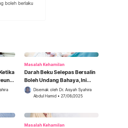
g boleh berlaku
Masalah Kehamilan
Ketika
Darah Beku Selepas Bersalin
reunia
Boleh Undang Bahaya, Ini
Tahu!
Tanda Yang Ibu Perlu Peka!
hira 
Disemak oleh 
Dr. Aisyah Syahira 
Abdul Hamid
•
27/08/2025
Masalah Kehamilan