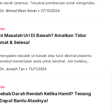
an darah (anemia). Teruskan pembacaan untuk mengetahui
 
Dr. Ahmad Wazir Aiman
•
07/10/2024
ni. Jenis masalah anemia Semasa mengandung, anda berisiko
- darah tidak mempunyai sel darah merah sihat untuk
membawa oksigen ke tisu badan dan bayi dalam kandungan. Hb […]
lan
mi Masalah Uri Di Bawah? Amalkan Tidur
lamat & Selesa!
engalami masalah uri bawah atau turut dikenali plasenta
ersebut memerlukan anda untuk berehat. Jom ketahui,
il dengan plasenta previa yang boleh diamalkan. Untuk
 
Dr. Joseph Tan
•
15/11/2024
banyak info tentang Kehamilan, sila dapatkannya di sini.
revia? Sebelum kita mengetahui apakah posisi tidur ibu hamil
evia, ayuh kita […]
lan
Sebab Darah Rendah Ketika Hamil? Tenang
i Dapat Bantu Atasinya!