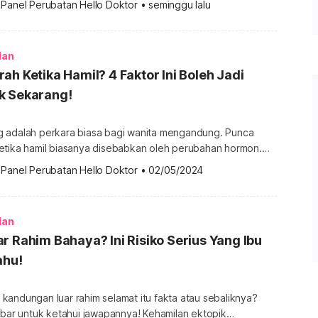
 
Panel Perubatan Hello Doktor
•
seminggu lalu
h kesihatan yang memerlukan perhatian perubatan.
u mengandung kerap muntah, kenapa muntah darah ketika
 mungkin menyebabkannya serta bila anda […]
lan
ah Ketika Hamil? 4 Faktor Ini Boleh Jadi
k Sekarang!
 adalah perkara biasa bagi wanita mengandung. Punca
etika hamil biasanya disebabkan oleh perubahan hormon.
enakutkan, tetapi ia bukanlah sesuatu yang perlu
 
Panel Perubatan Hello Doktor
•
02/05/2024
i si ibu tidak kehilangan banyak darah. Bahkan keadaan ini
 mengalir keluar
 kedua-dua lubang hidung. Ia boleh menjadi […]
lan
r Rahim Bahaya? Ini Risiko Serius Yang Ibu
ahu!
andungan luar rahim selamat itu fakta atau sebaliknya?
ntuk ketahui jawapannya! Kehamilan ektopik