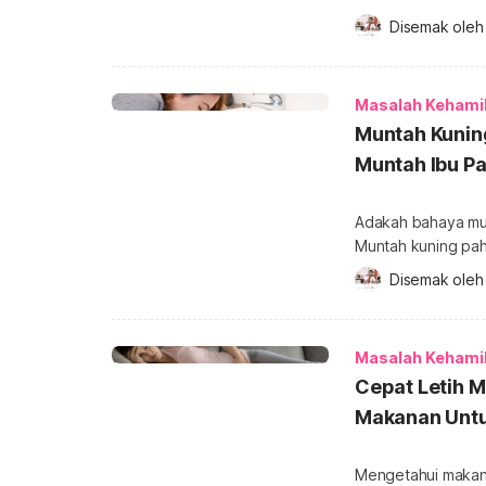
merupakan sesuat
Disemak oleh
untuk wanita yang 
menyelamatkan nyawa 
membaca artikel k
Masalah Kehami
[…]
Muntah Kuning
Muntah Ibu Pa
Adakah bahaya mun
Muntah kuning pahit di 
bakal ibu, teruska
Disemak oleh
puncanya serta apa yang patut d
info tentang Keham
saat hamil? Sejuju
Masalah Kehami
Cepat Letih 
Makanan Untu
Mengetahui makana