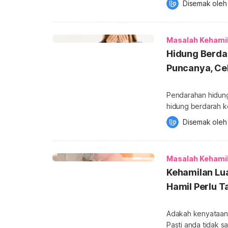
Disemak oleh
menandakan masala
Ketahui kenapa ib
hamil, punca yang
Masalah Kehami
Hidung Berdar
Puncanya, Ce
Pendarahan hidung
hidung berdarah k
Walaupun nampak m
Disemak oleh
dibimbangkan selag
boleh dirawat di rumah. Semasa pendarahan, darah boleh
daripada satu atau
Masalah Kehami
Kehamilan Lua
Hamil Perlu T
Adakah kenyataan k
Pasti anda tidak sabar u