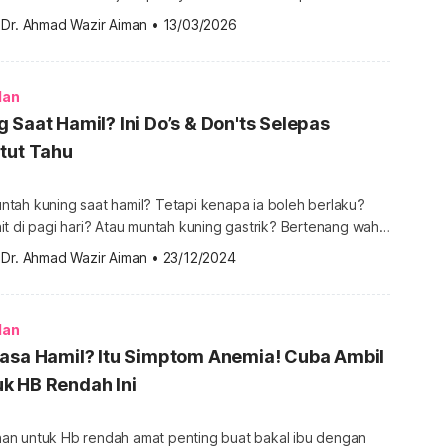
u yang berbahaya kepada wanita. Tambahan pula, peluang
 
Dr. Ahmad Wazir Aiman
•
13/03/2026
mengandung luar rahim untuk selamat agak tipis. Bagi
ibu, kehamilan tersebut perlulah dihentikan. Teruskan
ami mengenai masalah kehamilan luar rahim bagi mengetahui
lan
 Saat Hamil? Ini Do’s & Don'ts Selepas
tut Tahu
tah kuning saat hamil? Tetapi kenapa ia boleh berlaku?
pagi hari? Atau muntah kuning gastrik? Bertenang wahai
n membaca perkongsian artikel ini untuk mengetahui
 
Dr. Ahmad Wazir Aiman
•
23/12/2024
ielakkan. Untuk mendapatkan lebih banyak
ilan, sila dapatkannya di sini. Adakah bahaya muntah kuning
rnya ia adalah keadaan […]
lan
Masa Hamil? Itu Simptom Anemia! Cuba Ambil
k HB Rendah Ini
n untuk Hb rendah amat penting buat bakal ibu dengan