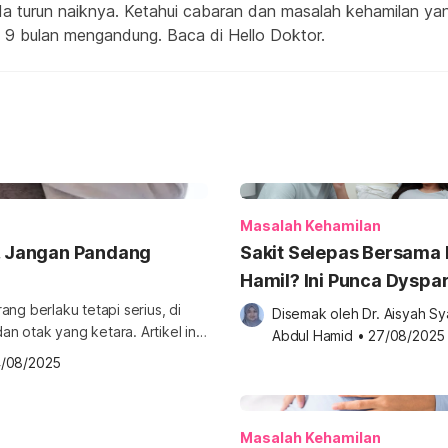
a turun naiknya. Ketahui cabaran dan masalah kehamilan yan
9 bulan mengandung. Baca di Hello Doktor.
Masalah Kehamilan
u, Jangan Pandang
Sakit Selepas Bersama 
Hamil? Ini Punca Dyspa
Yang Kaum Hawa Perlu 
ng berlaku tetapi serius, di
Disemak oleh 
Dr. Aisyah Sya
 otak yang ketara. Artikel ini
Abdul Hamid
•
27/08/2025
l boleh lakukan untuk
4/08/2025
? Cyclopia Syndrome (sindrom
Masalah Kehamilan