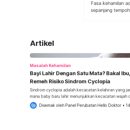
Fasa kehamilan ad
sepanjang tempoh 
Artikel
Masalah Kehamilan
Bayi Lahir Dengan Satu Mata? Bakal Ib
Remeh Risiko Sindrom Cyclopia
Sindrom cyclopia adalah kecacatan kelahiran yang jara
mana baby baru lahir menunjukkan kecacatan wajah dan
akan menerangkan puncanya serta apa yang ibu hami
Disemak oleh 
Panel Perubatan Hello Doktor
•
1
mengurangkan risikonya. Untuk mendapatkan lebih banyak info tentang Kehamilan,
sila dapatkannya di sini. Apa itu Cyclopia Syndrome
cyclopia) merupakan satu […]