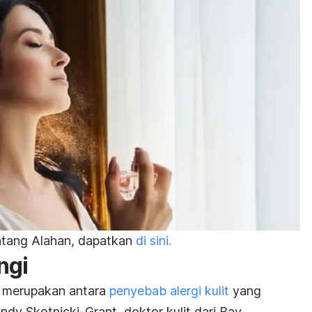
entang Alahan, dapatkan
di sini.
ngi
i merupakan antara
penyebab alergi kulit
yang
ndy Skotnicki-Grant, doktor kulit dari Bay