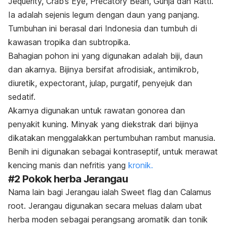
Jequerity, Crab’s Eye, Precatory Bean, Gunja dan Ratti
.
Ia adalah sejenis legum dengan daun yang panjang.
Tumbuhan ini berasal dari Indonesia dan tumbuh di
kawasan tropika dan subtropika.
Bahagian pohon ini yang digunakan adalah biji, daun
dan akarnya. Bijinya bersifat afrodisiak, antimikrob,
diuretik,
expectorant
, julap, purgatif, penyejuk dan
sedatif.
A
karnya digunakan untuk rawatan gonorea dan
penyakit kuning. Minyak yang diekstrak dari bijinya
dikatakan menggalakkan pertumbuhan rambut manusia.
Benih ini digunakan sebagai kontraseptif, untuk merawat
kencing manis dan nefritis yang
kronik.
#2 Pokok herba Jerangau
Nama lain bagi Jerangau ialah
Sweet flag
dan
Calamus
root
. Jerangau digunakan secara meluas dalam ubat
herba moden sebagai perangsang aromatik dan tonik