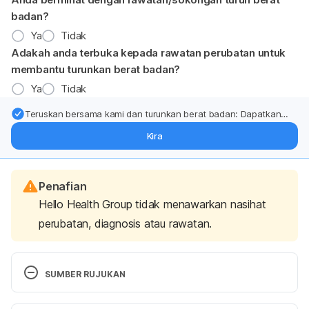
badan?
Ya
Tidak
Adakah anda terbuka kepada rawatan perubatan untuk
membantu turunkan berat badan?
Ya
Tidak
Teruskan bersama kami dan turunkan berat badan: Dapatkan
kemas kini pakar tentang rawatan & sokongan penurunan berat
Kira
badan terus ke (peti masuk > inbox) anda.
Penafian
Hello Health Group tidak menawarkan nasihat
perubatan, diagnosis atau rawatan.
SUMBER RUJUKAN
Ayurvedic. 