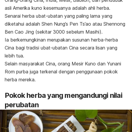
Orang-orang Cina, India, Mesir, Babilon, dan penduduk
asli Amerika kuno kesemuanya adalah ahli herba.
Senarai herba ubat-ubatan yang paling lama yang
diketahui adalah
Shen Nung’s Pen Ts’ao
atau
Shennong
Ben Cao Jing
(sekitar 3000 sebelum Masihi).
Ia berkemungkinan merupakan susunan herba-herba
Cina bagi tradisi ubat-ubatan Cina secara lisan yang
lebih tua.
Selain masyarakat Cina,
orang Mesir Kuno dan
Yunani
Rom purba juga terkenal dengan penggunaan pokok
herba mereka.
Pokok herba yang mengandungi nilai
perubatan