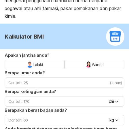
mengenai penggunaan tumbuhan herba daripada
pegawai atau ahli farmasi, pakar pemakanan dan pakar
kimia.
Kalkulator BMI
Apakah jantina anda?
Lelaki
Wanita
Berapa umur anda?
(tahun)
Berapa ketinggian anda?
cm
Berapakah berat badan anda?
kg
Anda berminat dengan rawatan/sokongan turun berat