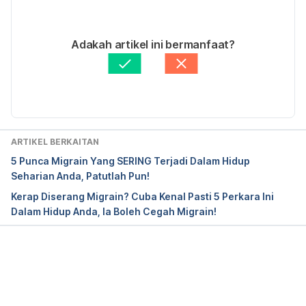
get-better-insurance-coverage-migraines/
). Diakses 
pada 25 April 2020.
03/01/2023
Ditulis oleh 
Mohammad Nazri Zulkafli
Adakah artikel ini bermanfaat?
Disemak secara perubatan oleh 
Dr. Muhamad 
Firdaus Rahim
Diperbaharui oleh: 
zai.muhammad@hellodoktor.com
ARTIKEL BERKAITAN
5 Punca Migrain Yang SERING Terjadi Dalam Hidup
Seharian Anda, Patutlah Pun!
Kerap Diserang Migrain? Cuba Kenal Pasti 5 Perkara Ini
Dalam Hidup Anda, Ia Boleh Cegah Migrain!
Loading...