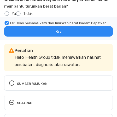
membantu turunkan berat badan?
Ya
Tidak
Teruskan bersama kami dan turunkan berat badan: Dapatkan
kemas kini pakar tentang rawatan & sokongan penurunan berat
Kira
badan terus ke (peti masuk > inbox) anda.
Penafian
Hello Health Group tidak menawarkan nasihat
perubatan, diagnosis atau rawatan.
SUMBER RUJUKAN
Terjemahan daripada artikel 5 Reasons Why You 
SEJARAH
Should See a Neurologist for Migraines. 
(
https://hellodoktor.com/health/disease/5-ways-
Versi Terbaru