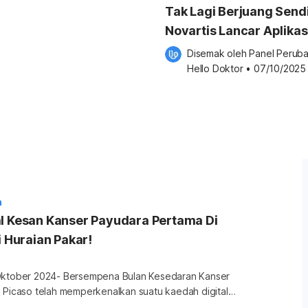
Tak Lagi Berjuang Sendi
Novartis Lancar Aplikas
ICanCare Bantu Pesakit
Disemak oleh 
Panel Peruba
Kanser Payudara
Hello Doktor
•
07/10/2025
a
al Kesan Kanser Payudara Pertama Di
i Huraian Pakar!
Oktober 2024- Bersempena Bulan Kesedaran Kanser
l Picaso telah memperkenalkan suatu kaedah digital
gi rawatan kanser payudara secara efisisen. Melalui