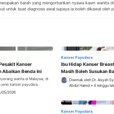
merupakan barah yang mengorbankan nyawa kaum wanita di s
akut untuk buat diagnosis awal supaya ia boleh dikawal oleh p
Kanser Payudara
 Pesakit Kanser
Ibu Hidap Kanser Breast
 Abaikan Benda Ini
Masih Boleh Susukan Bay
Jawapannya!
erang wanita di Malaysia, di
Disemak oleh 
Dr. Aisyah Sya
a jenis kanser payudara
Abdul Hamid
•
4 minggu lal
alam tempoh tiga tahun.
8/05/2026
mastikan pesakit mendapat
ngka panjang. Bagi
Kanser Payudara