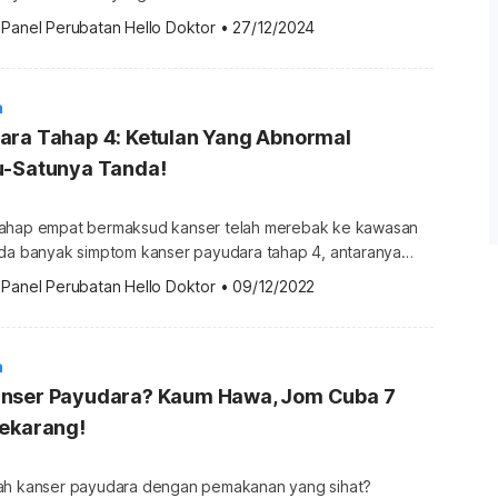
 untuk mengetahui 5 makanan elak kanser payudara. Untuk
 
Panel Perubatan Hello Doktor
•
27/12/2024
banyak info tentang Kanser sila dapatkannya di sini. 5
er payudara Sebenarnya terdapat banyak faktor dikaitkan
payudara. Diet secara umumnya boleh
a
hatan […]
ara Tahap 4: Ketulan Yang Abnormal
u-Satunya Tanda!
tahap empat bermaksud kanser telah merebak ke kawasan
Ada banyak simptom kanser payudara tahap 4, antaranya
a kawasan payudara, pengeluaran cecair abnormal pada
 
Panel Perubatan Hello Doktor
•
09/12/2022
 tahap 4 selalunya tidak boleh
dapat dirawat. Kualiti hidup pesakit kanser juga dapat
atkan. Dengan penjagaan yang rapi, […]
a
nser Payudara? Kaum Hawa, Jom Cuba 7
Sekarang!
ah kanser payudara dengan pemakanan yang sihat?