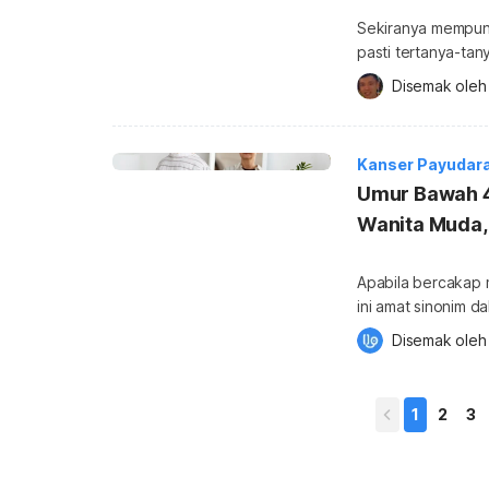
Sekiranya mempuny
pasti tertanya-tan
Marilah kita berte
Disemak oleh
lebih mudah dijawab! Apa maksudny
telah dikenal past
yang mungkin rama
Kanser Payudar
Umur Bawah 4
Wanita Muda, 
Apabila bercakap 
ini amat sinonim d
risiko untuk mere
Disemak oleh
perempuan muda pula,
nampak rendah buk
muda telah disahk
1
2
3