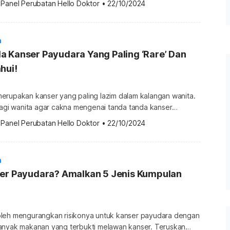
 
Panel Perubatan Hello Doktor
•
22/10/2024
dapat mengetahui berkaitan teknologi Roche on Clarum melalui
onkologi Hospital Picaso dalam mengesan serta rawatan
a
 Kanser Payudara Yang Paling ‘Rare’ Dan
hui!
erupakan kanser yang paling lazim dalam kalangan wanita.
bagi wanita agar cakna mengenai tanda tanda kanser
l tahu mengenai kanser payudara tahap awal agar rawatan
 
Panel Perubatan Hello Doktor
•
22/10/2024
 sebelum terlambat. Menurut statistik dari
tan Malaysia (KKM), satu daripada 19 wanita berisiko
mengalami kanser payudara. Malah, jumlah pesakit yang didiagnosis […]
a
ser Payudara? Amalkan 5 Jenis Kumpulan
leh mengurangkan risikonya untuk kanser payudara dengan
anyak makanan yang terbukti melawan kanser. Teruskan