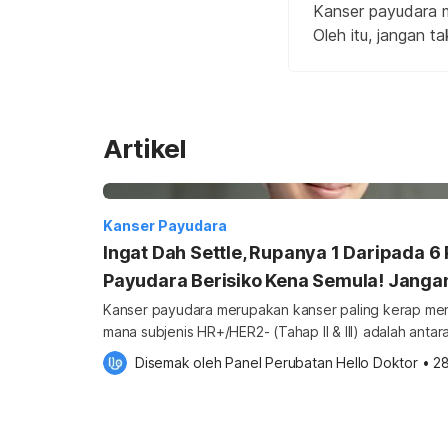
Kanser payudara 
Oleh itu, jangan t
Artikel
Kanser Payudara
Ingat Dah Settle, Rupanya 1 Daripada 6
Payudara Berisiko Kena Semula! Jangan
Kanser payudara merupakan kanser paling kerap meny
mana subjenis HR+/HER2- (Tahap II & III) adalah antar
peringkat awal yang berisiko tinggi untuk berulang d
Disemak oleh 
Panel Perubatan Hello Doktor
•
2
Memahami jenis kanser payudara ini penting bagi me
rawatan susulan yang tepat demi kelangsungan hidup ja
memahami impak sebenar […]