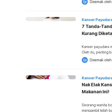
Disemak oleh
artikel ini, anda 
kolaborasi pakar 
kanser payudara. Selain itu, anda juga dapat mengetahui berkaitan statistik
Kanser Payudar
pesakit […]
7 Tanda-Tanda
Kurang Diketa
Kanser payudara m
Oleh itu, penting 
payudara dan ambi
Disemak oleh
sewajarnya boleh dilakukan
Kementerian Kesiha
Kanser Payudar
Nak Elak Kan
Makanan Ini!
Seorang wanita bo
mengambil lebih b