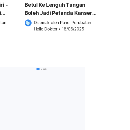
ri -
Betul Ke Lenguh Tangan
i
Boleh Jadi Petanda Kanser
Payudara? Ini Jawapannya!
tan 
Disemak oleh 
Panel Perubatan 
Hello Doktor
•
18/06/2025
Iklan