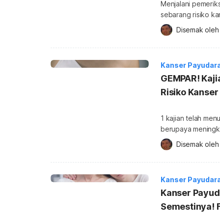
Menjalani pemeri
sebarang risiko k
melakukan ujian ini? Bagi mengetahui lebih lanjut mengenainya, ayuh
Disemak oleh
perkongsian artikel Hello Doktor ini.
tentang Kanser, s
Mamografi (mamog
Kanser Payudar
menggunakan sinar
GEMPAR! Kaji
Risiko Kanse
1 kajian telah men
berupaya meningka
Setiap hari, kita terded
Disemak oleh
dengan udara yang 
nitrogen, oksigen, karbon di
tahan sakit juga t
Kanser Payudar
Kanser Payud
Semestinya! 