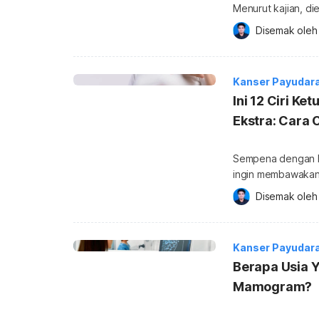
Menurut kajian, di
dengan senaman y
Disemak oleh
itulah, pemilihan 
Tetapi, apakah ma
Bagi wanita yang 
Kanser Payudar
Ini 12 Ciri K
Ekstra: Cara 
Sempena dengan Bu
ingin membawakan 
wanita di luar sana
Disemak oleh
kanser payudara berser
anda di bawah ini. Untuk mendapatkan lebih banyak info berkenaan Kanse
anda boleh klik di 
Kanser Payudar
Berapa Usia 
Mamogram?