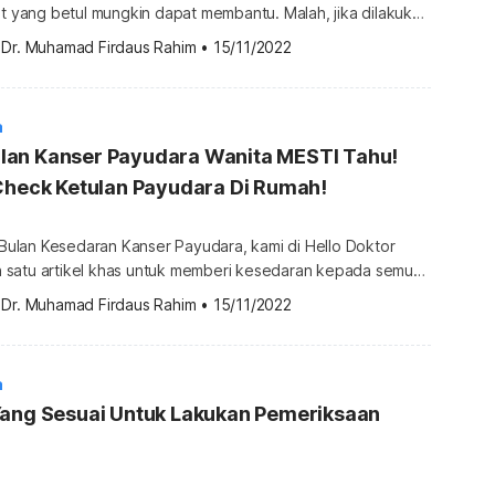
et yang betul mungkin dapat membantu. Malah, jika dilakukan
ang kerap, hampir 25-30% kanser dapat dicegah. Sebab
 
Dr. Muhamad Firdaus Rahim
•
15/11/2022
makanan untuk pesakit kanser payudara perlu dititikberatkan.
kanan yang sesuai dan perlu dimasukkan dalam diet harian?
sedang mencari makanan […]
a
etulan Kanser Payudara Wanita MESTI Tahu!
Check Ketulan Payudara Di Rumah!
lan Kesedaran Kanser Payudara, kami di Hello Doktor
satu artikel khas untuk memberi kesedaran kepada semua
. Artikel ini akan membincangkan mengenai ciri-ciri ketulan
 
Dr. Muhamad Firdaus Rahim
•
15/11/2022
ta contoh ketulan kanser payudara. Teruskan bacaan
r,
sini. Apakah […]
a
Yang Sesuai Untuk Lakukan Pemeriksaan