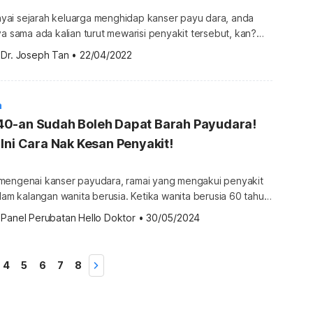
ai sejarah keluarga menghidap kanser payu dara, anda
ya sama ada kalian turut mewarisi penyakit tersebut, kan?
rima kasih kepada penyelidikan genetik, kini, soalan tersebut
 
Dr. Joseph Tan
•
22/04/2022
a? Mutasi dalam 2 gen; BRCA1 dan BRCA2
i sebagai penyebab genetik utama kanser payu dara. Apa
i belum tahu, bukan […]
a
0-an Sudah Boleh Dapat Barah Payudara!
Ini Cara Nak Kesan Penyakit!
mengenai kanser payudara, ramai yang mengakui penyakit
alam kalangan wanita berusia. Ketika wanita berusia 60 tahun,
ka menghidap kanser adalah 1 dalam 28 orang. Untuk
 
Panel Perubatan Hello Doktor
•
30/05/2024
 risiko mereka adalah 1 dalam 277 orang. Risikonya
an? Namun, di Amerika Syarikat, hampir 250,000 wanita
an […]
4
5
6
7
8