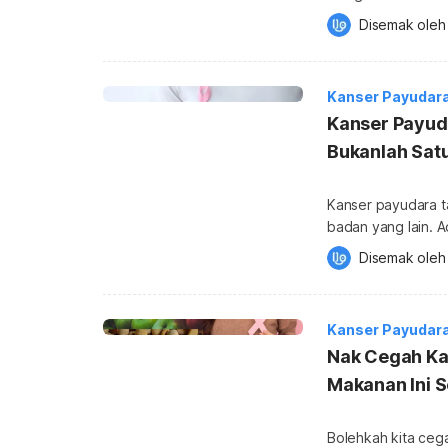
membaca artikel ini
Disemak oleh
mendapatkan lebih 
makanan elak kans
dengan perkembangan kanser 
Kanser Payudar
meningkatkan kesi
Kanser Payud
Bukanlah Sat
Kanser payudara 
badan yang lain. 
ialah ketulan pad
Disemak oleh
kawasan puting dan banyak lagi. Kanser
sembuh. Namun, ia 
ditingk
Kanser Payudar
Nak Cegah Ka
Makanan Ini 
Bolehkah kita ceg