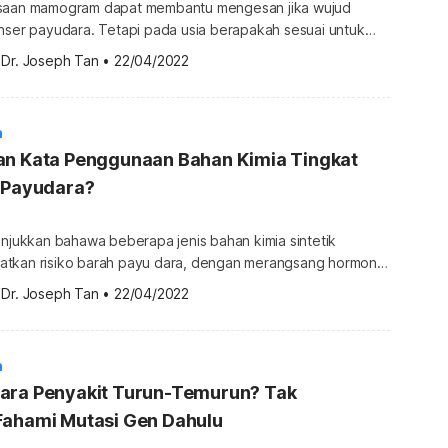
ksaan mamogram dapat membantu mengesan jika wujud
anser payudara. Tetapi pada usia berapakah sesuai untuk
 semak
 
Dr. Joseph Tan
•
22/04/2022
 Untuk mendapatkan lebih banyak info
ila dapatkannya di sini. Apakah itu pemeriksaan mamogram?
ram) adalah pengimejan sinar-X pada payudara dengan
a
-X bertenaga […]
an Kata Penggunaan Bahan Kimia Tingkat
r Payudara?
unjukkan bahawa beberapa jenis bahan kimia sintetik
tkan risiko barah payu dara, dengan merangsang hormon.
ah kepada puluhan jenis bahan kimia! Tidak kurang juga
 
Dr. Joseph Tan
•
22/04/2022
kita sedut, turut terkandung bahan-bahan kimia seperti,
oksida dan banyak lagi. Selain itu, aspirin atau ubat
ergolong antara […]
a
ara Penyakit Turun-Temurun? Tak
Fahami Mutasi Gen Dahulu