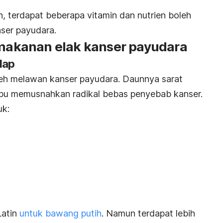
 terdapat beberapa vitamin dan nutrien boleh
ser payudara.
5 makanan elak kanser payudara
lap
oleh melawan kanser payudara. Daunnya sarat
pu memusnahkan radi
kal beb
as penyebab kanser.
uk:
Latin
untuk bawang putih
. Namun terdapat lebih