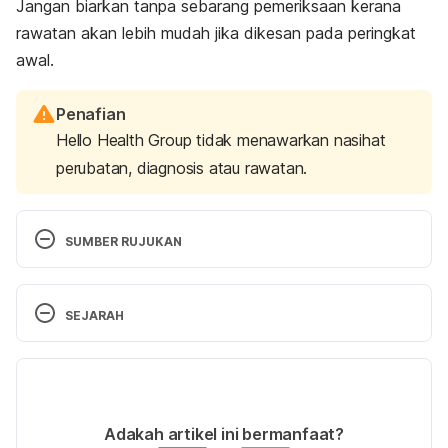
Jangan biarkan tanpa sebarang pemeriksaan kerana
rawatan akan lebih mudah jika dikesan pada peringkat
awal.
Penafian
Hello Health Group tidak menawarkan nasihat
perubatan, diagnosis atau rawatan.
SUMBER RUJUKAN
When to Worry About Breast Lumps. 
https://www.houstonmethodist.org/blog/articles/20
SEJARAH
20/sep/when-to-worry-about-breast-lumps/
. 
Accessed on October 11, 2022.
Versi Terbaru
Benign Breast Conditions. 
15/11/2022
https://www.breastcancer.org/benign-breast-
Ditulis oleh 
Muhammad Wa'iz
Adakah artikel ini bermanfaat?
conditions
. Accessed on October 11, 2022.