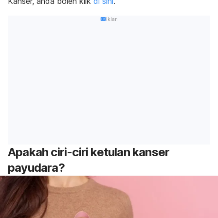
Kanser, anda boleh klik
di sini
.
Iklan
Apakah ciri-ciri ketulan kanser
payudara?