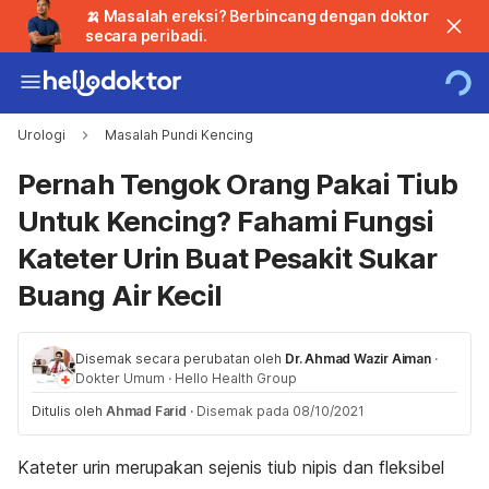
🍌 Masalah ereksi? Berbincang dengan doktor
secara peribadi.
Urologi
Masalah Pundi Kencing
Pernah Tengok Orang Pakai Tiub
Untuk Kencing? Fahami Fungsi
Kateter Urin Buat Pesakit Sukar
Buang Air Kecil
Disemak secara perubatan oleh
Dr. Ahmad Wazir Aiman
·
Dokter Umum
·
Hello Health Group
Ditulis oleh
Ahmad Farid
·
Disemak pada 08/10/2021
Kateter urin merupakan sejenis tiub nipis dan fleksibel