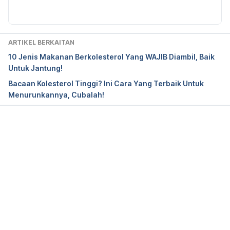
81086/
). Diakses pada 8 Mac 2021.
The pro- or antiarrhythmic actions of 
polyunsaturated fatty acids and of cholesterol. 
ARTIKEL BERKAITAN
(
https://www.sciencedirect.com/science/article/pii/
10 Jenis Makanan Berkolesterol Yang WAJIB Diambil, Baik
S0163725817300189?via%3Dihub
). Diakses pada 8 
Untuk Jantung!
Mac 2021.
Bacaan Kolesterol Tinggi? Ini Cara Yang Terbaik Untuk
Menurunkannya, Cubalah!
Diets Enriched with Conventional or High-Oleic 
Acid Canola Oils Lower Atherogenic Lipids and 
Lipoproteins Compared to a Diet with a Western 
Fatty Acid Profile in Adults with Central Adiposity. 
Loading...
(
https://pubmed.ncbi.nlm.nih.gov/30773586/
). 
Diakses pada 8 Mac 2021.
Randomised trial of coconut oil, olive oil or butter 
on blood lipids and other cardiovascular risk 
factors in healthy men and women. 
(
https://www.ncbi.nlm.nih.gov/pmc/articles/PMC58