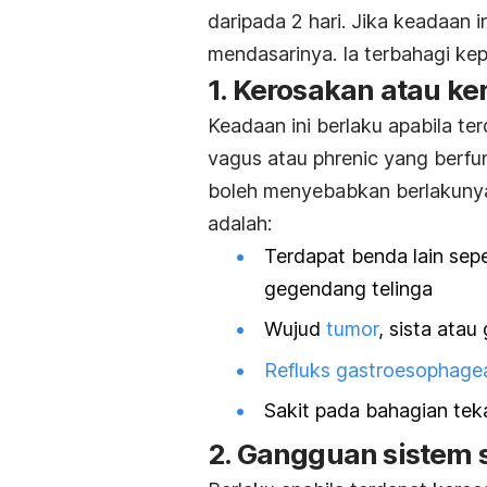
daripada 2 hari. Jika keadaan 
mendasarinya. Ia terbahagi kep
1. Kerosakan atau k
Keadaan ini berlaku apabila t
vagus atau
phrenic
yang berfun
boleh menyebabkan berlakunya
adalah:
Terdapat benda lain sep
gegendang telinga
Wujud
tumor
, sista atau
g
Refluks gastroesophage
Sakit pada bahagian teka
2. Gangguan sistem 