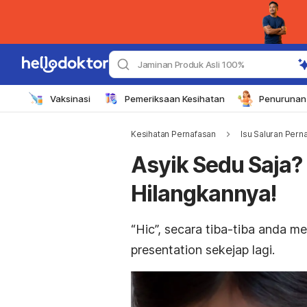
Jaminan Produk Asli 100%
Vaksinasi
Pemeriksaan Kesihatan
Penurunan 
Kesihatan Pernafasan
Isu Saluran Pern
Asyik Sedu Saja? 
Hilangkannya!
“Hic”, secara tiba-tiba anda m
presentation
sekejap lagi.