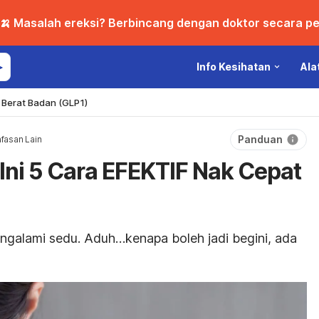
🍌 Masalah ereksi? Berbincang dengan doktor secara per
Info Kesihatan
Ala
Berat Badan (GLP1)
Panduan
afasan Lain
Ini 5 Cara EFEKTIF Nak Cepat
engalami sedu. Aduh…kenapa boleh jadi begini, ada