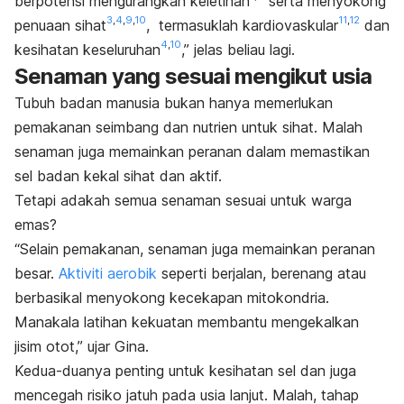
berpotensi mengurangkan keletihan
serta menyokong
3
,
4
,
9
,
10
11
,
12
penuaan sihat
, termasuklah kardiovaskular
dan
4
,
10
kesihatan keseluruhan
,” jelas beliau lagi.
Senaman yang sesuai mengikut usia
Tubuh badan manusia bukan hanya memerlukan
pemakanan seimbang dan nutrien untuk sihat. Malah
senaman juga memainkan peranan dalam memastikan
sel badan kekal sihat dan aktif.
Tetapi adakah semua senaman sesuai untuk warga
emas?
“Selain pemakanan, senaman juga memainkan peranan
besar.
Aktiviti aerobik
seperti berjalan, berenang atau
berbasikal menyokong kecekapan mitokondria.
Manakala latihan kekuatan membantu mengekalkan
jisim otot,” ujar Gina.
Kedua-duanya penting untuk kesihatan sel dan juga
mencegah risiko jatuh pada usia lanjut. Malah, tahap