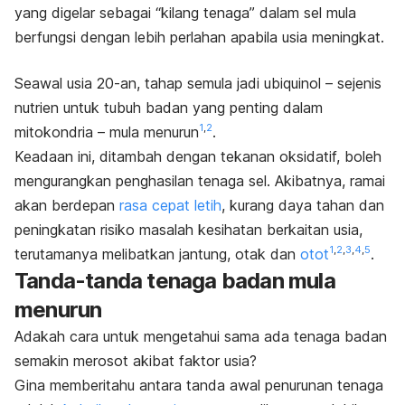
yang digelar sebagai “kilang tenaga” dalam sel mula
berfungsi dengan lebih perlahan apabila usia meningkat.
Seawal usia 20-an, tahap semula jadi ubiquinol – sejenis
nutrien untuk tubuh badan yang penting dalam
1
,
2
mitokondria – mula menurun
.
Keadaan ini, ditambah dengan tekanan oksidatif, boleh
mengurangkan penghasilan tenaga sel. Akibatnya, ramai
akan berdepan
rasa cepat letih
, kurang daya tahan dan
peningkatan risiko masalah kesihatan berkaitan usia,
1
,
2
,
3
,
4
,
5
terutamanya melibatkan jantung, otak dan
otot
.
Tanda-tanda tenaga badan mula
menurun
Adakah cara untuk mengetahui sama ada tenaga badan
semakin merosot akibat faktor usia?
Gina memberitahu antara tanda awal penurunan tenaga