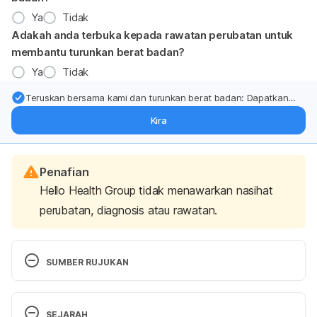
Ya
Tidak
Adakah anda terbuka kepada rawatan perubatan untuk
membantu turunkan berat badan?
Ya
Tidak
Teruskan bersama kami dan turunkan berat badan: Dapatkan
kemas kini pakar tentang rawatan & sokongan penurunan berat
Kira
badan terus ke (peti masuk > inbox) anda.
Penafian
Hello Health Group tidak menawarkan nasihat
perubatan, diagnosis atau rawatan.
SUMBER RUJUKAN
Kalén A, Appelkvist EL, Dallner G. Age-related 
SEJARAH