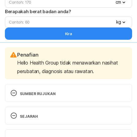
cm
Berapakah berat badan anda?
kg
Kira
Penafian
Hello Health Group tidak menawarkan nasihat
perubatan, diagnosis atau rawatan.
SUMBER RUJUKAN
All been accessed on Dec 2, 2020 from
SEJARAH
https://www.sciencedaily.com/releases/2014/08/14
0812121642.htm
Versi Terbaru