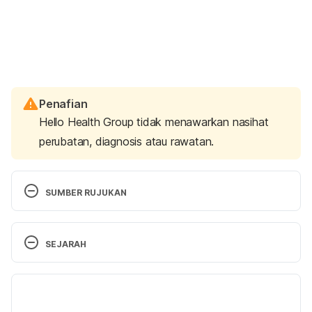
Penafian
Hello Health Group tidak menawarkan nasihat
perubatan, diagnosis atau rawatan.
SUMBER RUJUKAN
Double Uterus. 
https://www.mayoclinic.org/diseases-
SEJARAH
conditions/double-uterus/diagnosis-treatment/drc-
20352265. 
Accessed on May 8, 2020. 
Versi Terbaru
Double Uterus. 
15/06/2023