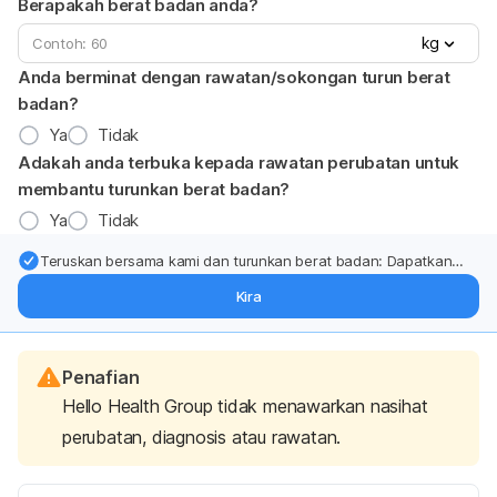
Berapakah berat badan anda?
kg
Anda berminat dengan rawatan/sokongan turun berat
badan?
Ya
Tidak
Adakah anda terbuka kepada rawatan perubatan untuk
membantu turunkan berat badan?
Ya
Tidak
Teruskan bersama kami dan turunkan berat badan: Dapatkan
kemas kini pakar tentang rawatan & sokongan penurunan berat
Kira
badan terus ke (peti masuk > inbox) anda.
Penafian
Hello Health Group tidak menawarkan nasihat
perubatan, diagnosis atau rawatan.