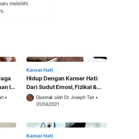
aru melebihi
i.
Kanser Hati
Jaga
Hidup Dengan Kanser Hati:
an Ini
Dari Sudut Emosi, Fizikal &
bil &
Sosial Yang Harus Anda Tahu
an
•
Disemak oleh 
Dr. Joseph Tan
•
01/04/2021
Kanser Hati