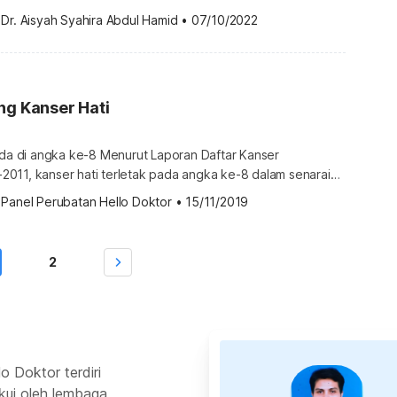
encederakan
 
Dr. Aisyah Syahira Abdul Hamid
•
07/10/2022
ntikan sel-sel yang telah rosak. Proses pemulihan
]
ng Kanser Hati
ada di angka ke-8 Menurut Laporan Daftar Kanser
011, kanser hati terletak pada angka ke-8 dalam senarai
us daripada keseluruhan
 
Panel Perubatan Hello Doktor
•
15/11/2019
laporkan. Dalam angka tersebut, lelaki mencatatkan kes
bih ramai berbanding wanita, meskipun secara amnya wanita
lebih kerap mendapat kanser berbanding lelaki. Statistik […]
2
o Doktor terdiri
kui oleh lembaga