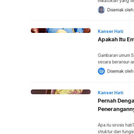
mikatoksin yang te
sahaja terutama Asperg
Disemak oleh
Kesihatan Dunia 
tanaman makanan 
manusia dan terna
Kanser Hati
yang signifikan, 
Apakah Itu Em
Gambaran umum Sir
secara beransur-an
kerosakan kronik, 
Disemak oleh
Berdasarkan kepad
bagaimana sirosis
‘Centers for Disea
Kanser Hati
disebabkan […]
Pernah Dengar
Peneranganny
Apa itu sirosis hat
struktur dan fungsi hati terganggu. Ia di