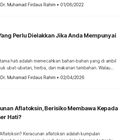
nyai keadaan yang sama yang bertahan selama tempoh
 
Dr. Muhamad Firdaus Rahim
•
01/06/2022
iagnosis. Ini penting apabila menentukan prognosis
alaupun angka ini hanya peratusan yang berdasarkan
enting untuk mengingati bahawa situasi setiap orang adalah
Yang Perlu Dielakkan Jika Anda Mempunyai
 utama hati adalah memecahkan bahan-bahan yang di ambil
asuk ubat-ubatan, herba, dan makanan tambahan. Walau
bila hati rosak disebabkan oleh beberapa penyakit atau
 
Dr. Muhamad Firdaus Rahim
•
02/04/2026
, ia mesti mempunyai batasan untuk mengambil ubat, herba,
han. Untuk mendapatkan lebih banyak info tentang Kanser
sila dapatkannya di sini. Ubat-ubatan yang perlu dielakkan […]
unan Aflatoksin, Berisiko Membawa Kepada
er Hati?
Aflatoksin? Keracunan aflatoksin adalah kumpulan