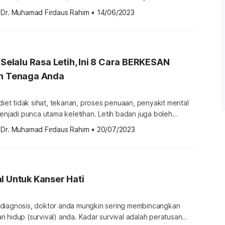
 
Dr. Muhamad Firdaus Rahim
•
14/06/2023
ebas daripada toksin dan bahan yang berbahaya. Hati
agian kanan atas abdomen dan di bawah tulang rusuk
in daripada menyahtoksikkan bahan […]
a Selalu Rasa Letih, Ini 8 Cara BERKESAN
an Tenaga Anda
 diet tidak sihat, tekanan, proses penuaan, penyakit mental
menjadi punca utama keletihan. Letih badan juga boleh
as pelbagai penyakit. Walaupun keletihan tidak
 
Dr. Muhamad Firdaus Rahim
•
20/07/2023
ang serius, ia dapat mengalirkan tenaga anda dengan
arian anda. Berikut adalah beberapa tip yang
mbantu memulihkan tenaga […]
l Untuk Kanser Hati
diagnosis, doktor anda mungkin sering membincangkan
 hidup (survival) anda. Kadar survival adalah peratusan