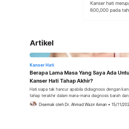
Kanser hati merup
800,000 pada tahun
Artikel
Kanser Hati
Berapa Lama Masa Yang Saya Ada Untu
Kanser Hati Tahap Akhir?
Hati siapa tak hancur apabila didiagnosis dengan kanser hat
tahap terakhir dalam mana-mana diagnosis barah da
kadar kematian yang sangat tinggi. Artikel ini akan membincangkan pilihan yang ada
Disemak oleh 
Dr. Ahmad Wazir Aiman
•
15/11/20
bagi mereka yang didiagnosis dengan kanser organ ini pada
membaca untuk mengetahuinya dengan lebih lanjut. Untuk mendapatkan lebih
banyak informasi tentang […]