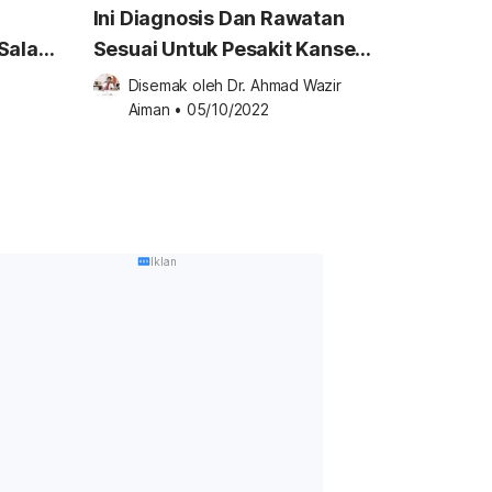
Ini Diagnosis Dan Rawatan
Salah
Sesuai Untuk Pesakit Kanser
n
Hati
Disemak oleh 
Dr. Ahmad Wazir 
2
Aiman
•
05/10/2022
Iklan