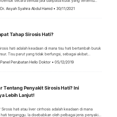
rbentuk secara semula jadi daripada kulat yang tertentu
illus flavus dan Aspergillus parasiticus. Pertubuhan
 
Dr. Aisyah Syahira Abdul Hamid
•
30/11/2021
menyatakan bahawa kulat berkenaan boleh mencemari
dan menimbulkan ancaman kesihatan yang serius kepada
kan. Malah, Aflatoksin juga menimbulkan bebanan ekonomi
menyebabkan anggaran 25% atau […]
pat Tahap Sirosis Hati?
osis hati adalah keadaan di mana tisu hati bertambah buruk
sur. Tisu parut yang tidak berfungsi, sebagai akibat
akan mengambil tempat tisu hati yang berfungsi.
 
Panel Perubatan Hello Doktor
•
05/12/2019
a tahap kerosakannya, kita boleh menghuraikan
 berkembang dalam empat peringkat yang berbeza. Menurut
se Control and Prevention’, lebih 30,000 kematian
 Tentang Penyakit Sirosis Hati? Ini
a Lebih Lanjut!
i? Sirosis hati atau liver cirrhosis adalah keadaan di mana
sebabkan oleh pelbagai jenis penyakit