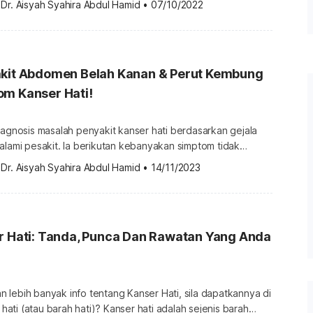
 
Dr. Aisyah Syahira Abdul Hamid
•
07/10/2022
ini boleh berlaku pada semua peringkat umur namun ia lazim
 dewasa. Menurut kajian yang diterbitkan di
pada tahun 2018, […]
akit Abdomen Belah Kanan & Perut Kembung
om Kanser Hati!
iagnosis masalah penyakit kanser hati berdasarkan gejala
alami pesakit. Ia berikutan kebanyakan simptom tidak
sifik kepada tanda penyakit kanser. Jadi, apa tanda
 
Dr. Aisyah Syahira Abdul Hamid
•
14/11/2023
tian sebagai punca utama simptom yang dialami pesakit. Ini
a mudah penat, siasatan […]
r Hati: Tanda, Punca Dan Rawatan Yang Anda
lebih banyak info tentang Kanser Hati, sila dapatkannya di