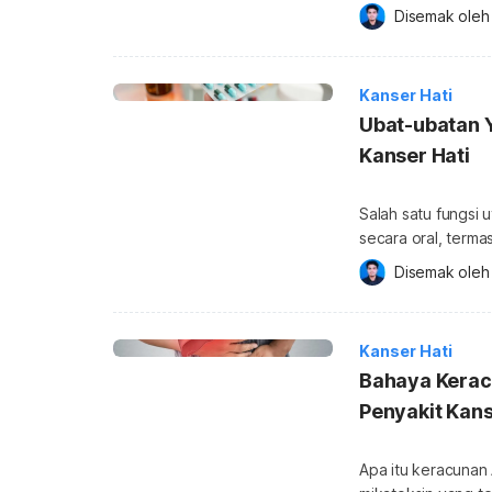
orang yang mempu
Disemak oleh
tertentu selepas d
(ramalan) anda. W
populasi, adalah p
Kanser Hati
berbeza. […]
Ubat-ubatan 
Kanser Hati
Salah satu fungsi
secara oral, term
bagaimanapun, apa
Disemak oleh
keadaan kesihatan
dan makanan tamba
Kanser Hati
Bahaya Kerac
Penyakit Kans
Apa itu keracunan 