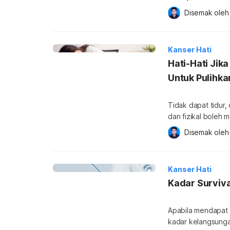
pada organ hati. Organ tersebut mempunyai fungsi yang penting bagi
Disemak oleh
memastikan badan b
terletak pada bah
kanan. Sela
Kanser Hati
Hati-Hati Jik
Untuk Pulihk
Tidak dapat tidur,
dan fizikal boleh 
dikenali sebagai simptom as
Disemak oleh
mempunyai kesan y
cepat dan mengganggu aktiviti h
berkesan bagi me
Kanser Hati
Kadar Surviva
Apabila mendapat 
kadar kelangsungan