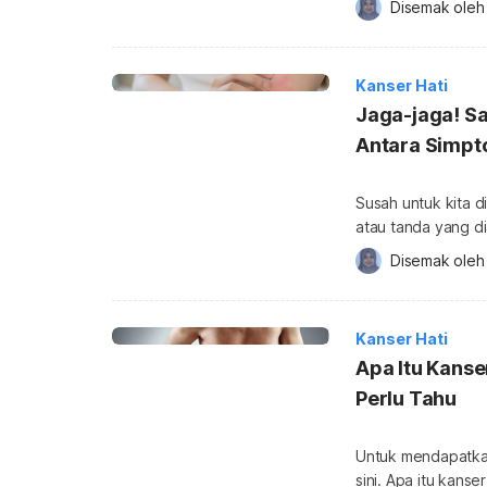
Disemak oleh
Masalah kesihatan 
didiagnosis dalam kalangan orang
laman jurnal Sage 
Kanser Hati
Jaga-jaga! S
Antara Simpt
Susah untuk kita d
atau tanda yang di
merujuk secara spe
Disemak oleh
penyakit hati? Tambahan pula, kanser bukanlah satu masalah kesihatan yang
sering diberi perha
bermakna jika and
Kanser Hati
Apa Itu Kanse
Perlu Tahu
Untuk mendapatkan 
sini. Apa itu kanser hati (atau barah hati)? Kanser hati adalah sejenis barah