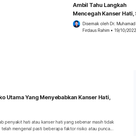
Ambil Tahu Langkah
Mencegah Kanser Hati, 
Satunya Adalah Denga
Disemak oleh 
Dr. Muhamad 
Vaksin Hepatitis
Firdaus Rahim
•
19/10/202
siko Utama Yang Menyebabkan Kanser Hati,
 penyakit hati atau kanser hati yang sebenar masih tidak
is telah mengenal pasti beberapa faktor risiko atau punca
gkatkan kecenderungan mendapat penyakit tersebut.