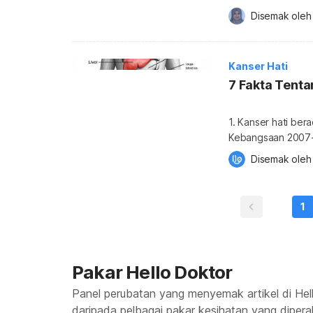
yang melibatkan hati. Penyakit-penyakit ini merosakkan serta m
Disemak oleh
tisu hati. Sebagai tindak balas, sel-sel hati yang baru akan dihasilkan semula
oleh badan untuk mengga
hati oleh sel-sel […
Kanser Hati
7 Fakta Tenta
1. Kanser hati ber
Kebangsaan 2007-2
kanser-kanser di Malaysia. Ia merangkumi 4.2 perat
Disemak oleh
kes kanser yang di
dua kali ganda le
1
Pakar Hello Doktor
Panel perubatan yang menyemak artikel di Hell
daripada pelbagai pakar kesihatan yang dipera