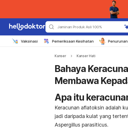
Jaminan Produk Asli 100%
Vaksinasi
Pemeriksaan Kesihatan
Penurunan 
Kanser
Kanser Hati
Bahaya Keracunan
Membawa Kepada 
Apa itu keracuna
Keracunan aflatoksin adalah k
jadi daripada kulat yang terten
Aspergillus parasiticus.