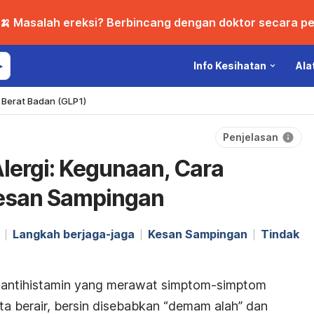
🍌 Masalah ereksi? Berbincang dengan doktor secara per
Info Kesihatan
Ala
Berat Badan (GLP1)
Penjelasan
Alergi: Kegunaan, Cara
esan Sampingan
Langkah berjaga-jaga
Kesan Sampingan
Tindak
t antihistamin yang merawat simptom-simptom
mata berair, bersin disebabkan “demam alah” dan