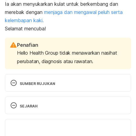
Ia akan menyukarkan kulat untuk berkembang dan
merebak dengan
menjaga dan mengawal peluh serta
kelembapan kaki.
Selamat mencuba!
Penafian
Hello Health Group tidak menawarkan nasihat
perubatan, diagnosis atau rawatan.
SUMBER RUJUKAN
Athlete’s foot. 
https://www.mayoclinic.org/diseases-
SEJARAH
conditions/athletes-foot/diagnosis-treatment/drc-
20353847. Accessed Aug 4, 2021.
Versi Terbaru
Athlete’s foot. 
05/01/2026