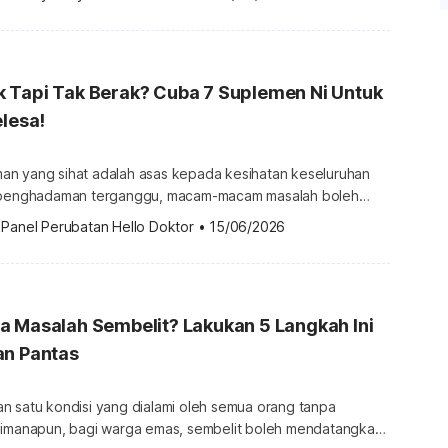
erusan dapat membantu pesakit menjalani kehidupan yang
 28
 bertujuan meningkatkan kesedaran tentang […]
 Tapi Tak Berak? Cuba 7 Suplemen Ni Untuk
elesa!
n yang sihat adalah asas kepada kesihatan keseluruhan
a penghadaman terganggu, macam-macam masalah boleh
memulas, berak tak lawas, rasa lesu, sehinggalah
 
Panel Perubatan Hello Doktor
•
15/06/2026
 nutrien dalam badan. Jadi, pengambilan probiotik dan
na World Digestive Day pada 29 Mei,
uk beri perhatian lebih kepada usus dan […]
a Masalah Sembelit? Lakukan 5 Langkah Ini
an Pantas
n satu kondisi yang dialami oleh semua orang tanpa
aimanapun, bagi warga emas, sembelit boleh mendatangkan