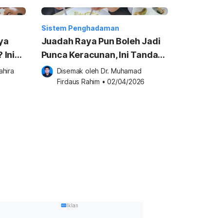
Sistem Penghadaman
ya
Juadah Raya Pun Boleh Jadi
 Ini
Punca Keracunan, Ini Tanda
a
Yang Ramai Tak Sedar
hira 
Disemak oleh 
Dr. Muhamad 
Firdaus Rahim
•
02/04/2026
Iklan