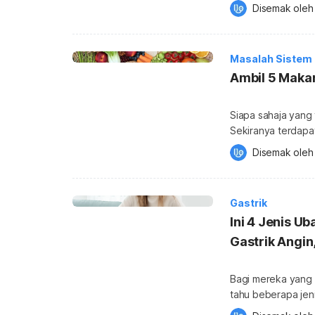
komplikasi yang lebih serius. Bagi mengelakkan ma
Disemak oleh
orang tua sembeli
diamalkan. Bagaimanapun, sebelum berbincang lebih lanjut mengenai rawatan,
penting untuk kit
Masalah Sistem
Ambil 5 Makan
Siapa sahaja yang 
Sekiranya terdapa
makanan untuk berak be
Disemak oleh
sama, anda juga pe
anda cuba. Untuk mendapatkan lebih banyak informasi tentang Sistem
Penghadaman, and
Gastrik
Ini 4 Jenis U
Gastrik Angin
Bagi mereka yang m
tahu beberapa jeni
Apabila anda meng