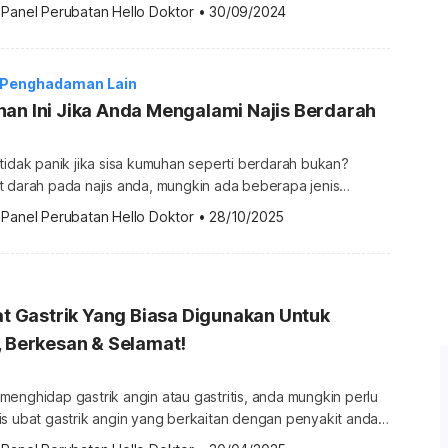
salah ini, ada banyak petua
 
Panel Perubatan Hello Doktor
•
30/09/2024
t serta petua untuk mudah buang air besar yang boleh
a tahu apakah maksud […]
 Penghadaman Lain
an Ini Jika Anda Mengalami Najis Berdarah
tidak panik jika sisa kumuhan seperti berdarah bukan?
t darah pada najis anda, mungkin ada beberapa jenis
rdarah yang boleh anda cuba. Dalam masa yang
 
Panel Perubatan Hello Doktor
•
28/10/2025
rlu tahu apakah jenis ubat berak berdarah di farmasi untuk
a boleh […]
bat Gastrik Yang Biasa Digunakan Untuk
, Berkesan & Selamat!
enghidap gastrik angin atau gastritis, anda mungkin perlu
s ubat gastrik angin yang berkaitan dengan penyakit anda.
etahui jenis dan fungsinya, maka lebih mudah untuk anda