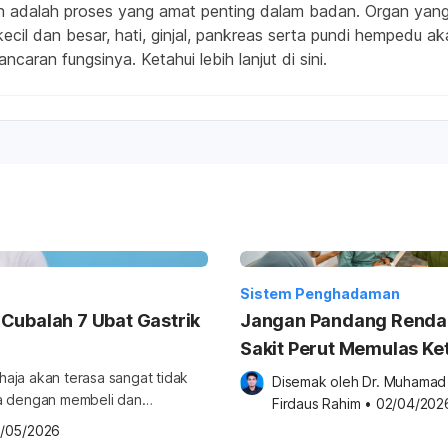
 adalah proses yang amat penting dalam badan. Organ yang
 kecil dan besar, hati, ginjal, pankreas serta pundi hempedu 
ncaran fungsinya. Ketahui lebih lanjut di sini.
Sistem Penghadaman
Cubalah 7 Ubat Gastrik
Jangan Pandang Renda
Sakit Perut Memulas Ke
Hari Raya, Apa Yang S
ahaja akan terasa sangat tidak
Disemak oleh 
Dr. Muhamad 
ja dengan membeli dan
Berlaku?
Firdaus Rahim
•
02/04/202
1/05/2026
i. Apa maksud, punca dan kesan