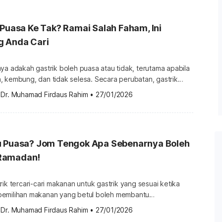
 Puasa Ke Tak? Ramai Salah Faham, Ini
 Anda Cari
ya adakah gastrik boleh puasa atau tidak, terutama apabila
, kembung, dan tidak selesa. Secara perubatan, gastrik
apisan perut mengalami keradangan dan menghasilkan
 
Dr. Muhamad Firdaus Rahim
•
27/01/2026
h mengganggu aktiviti harian. Untuk memahami adakah
a, kita perlu fahami bagaimana tubuh bertindak balas
g. Selepas itu, barulah kita boleh […]
u Puasa? Jom Tengok Apa Sebenarnya Boleh
Ramadan!
rik tercari-cari makanan untuk gastrik yang sesuai ketika
pemilihan makanan yang betul boleh membantu
h ulu hati, kembung, dan rasa memulas. Makanan untuk
 
Dr. Muhamad Firdaus Rahim
•
27/01/2026
lembut, mudah dicerna dan tidak merangsang penghasilan