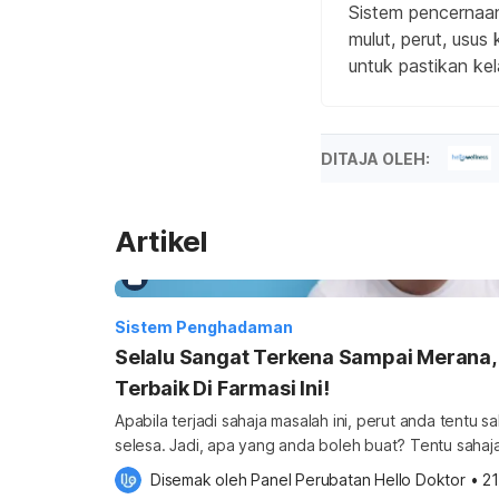
Sistem pencernaan
mulut, perut, usus
untuk pastikan kela
DITAJA OLEH:
Artikel
Sistem Penghadaman
Selalu Sangat Terkena Sampai Merana, 
Terbaik Di Farmasi Ini!
Apabila terjadi sahaja masalah ini, perut anda tentu s
selesa. Jadi, apa yang anda boleh buat? Tentu saha
mengambil ubat gastrik terbaik di farmasi! Untuk mendapatkan lebih banyak informasi
Disemak oleh 
Panel Perubatan Hello Doktor
•
2
tentang Sistem Penghadaman, anda boleh klik di sin