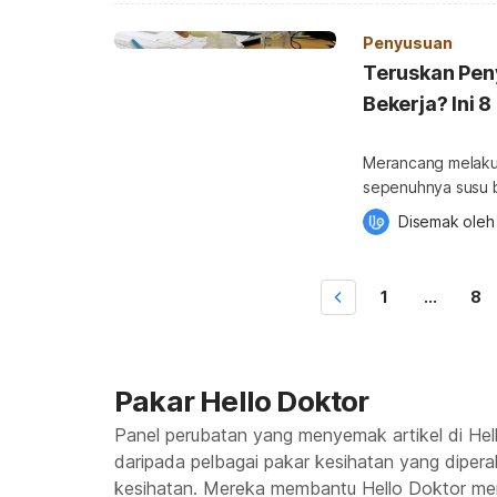
langkah penyusuan susu ibu 
cara utama menye
Penyusuan
Teruskan Pen
Bekerja? Ini 8
Merancang melaku
sepenuhnya susu ba
Bertenang, Hello 
Disemak oleh
dicuba! Untuk mendapatkan lebih banyak info tentang Keibubapaan, sila
dapatkannya di sin
bersalin yang dibe
1
...
8
Pakar Hello Doktor
Panel perubatan yang menyemak artikel di Hell
daripada pelbagai pakar kesihatan yang dipera
kesihatan. Mereka membantu Hello Doktor m