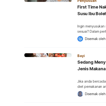
Penyusuan
First Time Na
Susu Ibu Bol
Ingin menyusukan s
sesuai? Dalam perkongsia
lebih banyak info 
Disemak oleh
penyusuan susu ib
berlaku dalam ala
proses pembelajara
Bayi
Sedang Menyu
Jenis Makanan
Jika anda bercada
diet pemakanan an
boleh mempengaruhi pengel
Disemak oleh
banyak info tenta
Kebiasaannya, mak