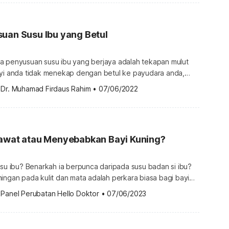
ke dunia ini. Meskipun terdapat pelbagai
sumber […]
uan Susu Ibu yang Betul
a penyusuan susu ibu yang berjaya adalah tekapan mulut
ayi anda tidak menekap dengan betul ke payudara anda,
 menyakitkan. Terdapat teknik khusus yang boleh
 
Dr. Muhamad Firdaus Rahim
•
07/06/2022
embantu bayi menekap ke payudara anda. Posisi
ting. Apabila posisi dan tekapan yang baik diperoleh,
u akan menjadi pengalaman yang […]
rawat atau Menyebabkan Bayi Kuning?
usu ibu? Benarkah ia berpunca daripada susu badan si ibu?
ingan pada kulit dan mata adalah perkara biasa bagi bayi
 
Panel Perubatan Hello Doktor
•
07/06/2023
, doktor akan
i diberikan susu ibu dengan secukupnya. Tetapi dalam
at jarang […]