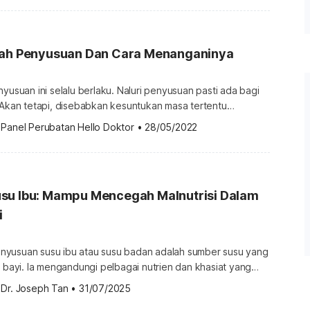
uasi pekerjaan yang tidak memberikan sokongan. Para ibu
naga kerja yang kian pesat berkembang. Mewujudkan […]
lah Penyusuan Dan Cara Menanganinya
nyusuan ini selalu berlaku. Naluri penyusuan pasti ada bagi
 Akan tetapi, disebabkan kesuntukan masa tertentu
berputus asa untuk menyusukan bayi ataupun meneruskan
 
Panel Perubatan Hello Doktor
•
28/05/2022
tang
Keibubapaan, sila dapatkannya di sini. Jenis Masalah Penyusuan […]
su Ibu: Mampu Mencegah Malnutrisi Dalam
i
yusuan susu ibu atau susu badan adalah sumber susu yang
t bayi. Ia mengandungi pelbagai nutrien dan khasiat yang
 seribu satu manfaat untuk tumbesaran bayi. Disebabkan
 
Dr. Joseph Tan
•
31/07/2025
makanan atau minuman semula jadi atau utama bayi