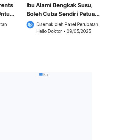
rents
Ibu Alami Bengkak Susu,
Untuk
Boleh Cuba Sendiri Petua
Orang Lama Ini Di Rumah!
tan 
Disemak oleh 
Panel Perubatan 
Hello Doktor
•
09/05/2025
Iklan