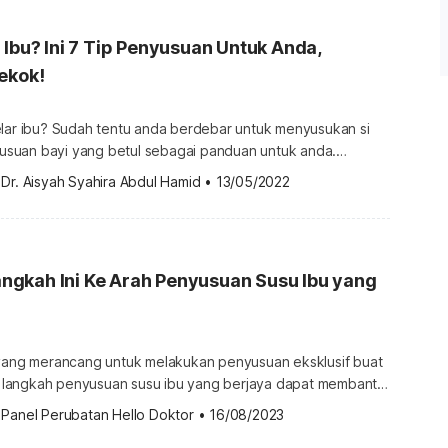
t tersebut akan dapat pada […]
 Ibu? Ini 7 Tip Penyusuan Untuk Anda,
ekok!
elar ibu? Sudah tentu anda berdebar untuk menyusukan si
nyusuan bayi yang betul sebagai panduan untuk anda.
ara penyusuan bayi yang betul Setiap ibu pastinya
 
Dr. Aisyah Syahira Abdul Hamid
•
13/05/2022
ntuk menyusukan sendiri bayi mereka. Namun, jika
an untuk menyusukan bayi, ada ibu yang mudah berputus
asa dan buntu untuk meneruskan penyusuan. Apatah […]
 Langkah Ini Ke Arah Penyusuan Susu Ibu yang
 yang merancang untuk melakukan penyusuan eksklusif buat
 10 langkah penyusuan susu ibu yang berjaya dapat membantu
 
Panel Perubatan Hello Doktor
•
16/08/2023
i. Susu ibu sokong tumbesaran bayi Kenapa wujud polisi 10