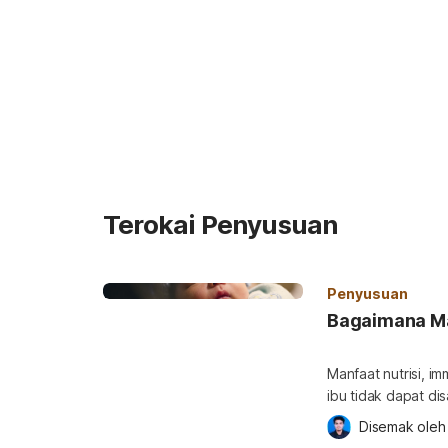
Terokai Penyusuan
Penyusuan
Bagaimana Ma
Manfaat nutrisi, i
ibu tidak dapat d
susu ibu secara e
Disemak oleh
bagaimanapun, man