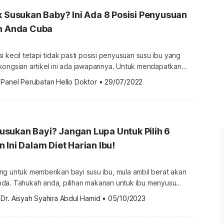
k Susukan Baby? Ini Ada 8 Posisi Penyusuan
eh Anda Cuba
i kecil tetapi tidak pasti posisi penyusuan susu ibu yang
n artikel ini ada jawapannya. Untuk mendapatkan
tentang Keibubapaan, sila dapatkannya di sini. 8 posisi
 
Panel Perubatan Hello Doktor
•
29/07/2022
u Penyusuan susu ibu adalah perkara semula jadi yang
m keibuan. Pun begitu, fasa permulaan penyusuan adalah
n buat si ibu […]
sukan Bayi? Jangan Lupa Untuk Pilih 6
 Ini Dalam Diet Harian Ibu!
ng untuk memberikan bayi susu ibu, mula ambil berat akan
da. Tahukah anda, pilihan makanan untuk ibu menyusu
uaran susu badan? Untuk mendapatkan lebih
 
Dr. Aisyah Syahira Abdul Hamid
•
05/10/2023
ng Keibubapaan, sila dapatkannya di sini. Makanan seimbang
anan yang anda makan akan disalurkan ke susu badan anda