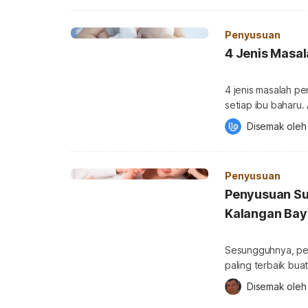
oleh kekangan sit
adalah segmen te
Penyusuan
4 Jenis Masa
4 jenis masalah pe
setiap ibu baharu.
menyebabkan ibu 
Disemak oleh
penyusuan. Ketahui masalah penyusuan yang selalu dihadapi oleh para ibu dan
cara mengatasinya. Untuk mendapatkan lebih banyak info ten
Penyusuan
Penyusuan Su
Kalangan Bay
Sesungguhnya, pen
paling terbaik bua
akan mendatangkan
Disemak oleh
itu, ia merupakan 