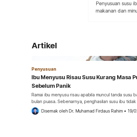
Penyusuan susu ib
makanan dan minuma
Artikel
Penyusuan
Ibu Menyusu Risau Susu Kurang Masa P
Sebelum Panik
Ramai ibu menyusu risau apabila muncul tanda susu b
bulan puasa. Sebenarnya, penghasilan susu ibu tida
mata kerana berpuasa. Ia lebih dipengaruhi faktor h
Disemak oleh 
Dr. Muhamad Firdaus Rahim
•
19/0
keadaan tubuh ibu itu sendiri. Memahami perkara in