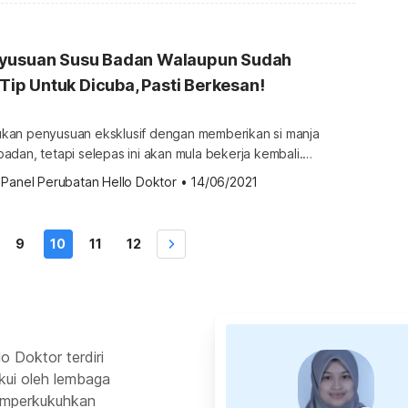
yang berjaya ini ya? Penyusuan susu ibu adalah
diakan […]
yusuan Susu Badan Walaupun Sudah
 Tip Untuk Dicuba, Pasti Berkesan!
kan penyusuan eksklusif dengan memberikan si manja
dan, tetapi selepas ini akan mula bekerja kembali.
Doktor ada panduan menyusu ibu bekerja yang boleh
 
Panel Perubatan Hello Doktor
•
14/06/2021
i. Susu badan vs kembali bekerja Selepas tamat tempoh cuti
rikan majikan, ibu berkerjaya pasti berdepan dengan […]
9
10
11
12
o Doktor terdiri
kui oleh lembaga
emperkukuhkan