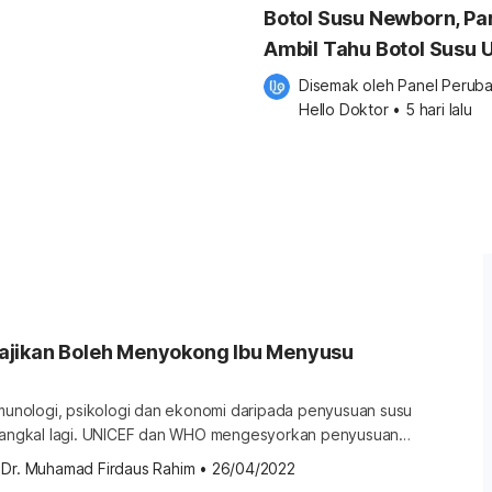
Botol Susu Newborn, Pa
Ambil Tahu Botol Susu 
Si Comel!
Disemak oleh 
Panel Peruba
Hello Doktor
•
5 hari lalu
jikan Boleh Menyokong Ibu Menyusu
mmunologi, psikologi dan ekonomi daripada penyusuan susu
isangkal lagi. UNICEF dan WHO mengesyorkan penyusuan
ksklusif untuk sekurang-kurangnya 6 bulan pertama. Walau
 
Dr. Muhamad Firdaus Rahim
•
26/04/2022
faat penuh penyusuan tidak akan tercapai jika dihalang