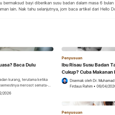
u bermaksud bayi diberikan susu badan dalam masa 6 bulan
n lain. Nak tahu selanjutnya, jom baca artikel dari Hello Do
Penyusuan
uasa? Baca Dulu
Ibu Risau Susu Badan T
Cukup? Cuba Makanan I
Untuk Banyakkan Susu
adan kurang, terutama ketika
Disemak oleh 
Dr. Muhamad 
k semestinya merosot semata-
Secara Semula Jadi
Firdaus Rahim
•
06/04/202
idrasi, kekerapan penyusuan dan
2/2026
i membantu ibu kekal menyusu
dengan yakin. Mari kita tengok penjelasan yang lebih jelas di bawah. Untuk […]
Penyusuan