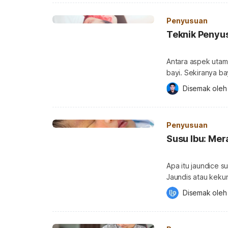
terutamanya yang baharu lahir 
alternatif kepada 
Penyusuan
Teknik Penyus
Antara aspek utam
bayi. Sekiranya b
penyusuan mungkin
Disemak oleh
digunakan untuk m
penyusuan juga pen
penyusuan susu ib
Penyusuan
Susu Ibu: Me
Apa itu jaundice s
Jaundis atau kekun
baru lahir. Kira-kira 60 peratus bayi mengalami jaundis dalam masa beberapa
Disemak oleh
hari selepas kelahiran. Kebiasaannya apabila bayi kuning
menyarankan agar bay
keadaan yang sang