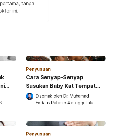
 pertama, tanpa
ktor ini.
Penyusuan
ak
Cara Senyap-Senyap
ni
Susukan Baby Kat Tempat
Awam, Mak-Mak Mesti Baca!
Disemak oleh 
Dr. Muhamad 
6
Firdaus Rahim
•
4 minggu lalu
Penyusuan