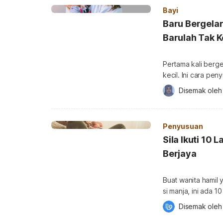
dan seterusnya za
Bayi
Baru Bergelar
Barulah Tak K
Pertama kali berg
kecil. Ini cara pe
Semoga berjaya! C
Disemak oleh
memasang hasrat u
berlakunya kekang
Penyusuan
Sila Ikuti 10
Berjaya
Buat wanita hamil
si manja, ini ada
anda. Untuk mendapatkan lebih banyak info tentang Keibubapaan, sila
Disemak oleh
dapatkannya di sin