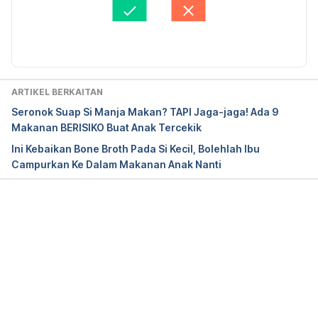
Disemak secara perubatan oleh 
Panel Perubatan 
Hello Doktor
Diperbaharui oleh: 
Asyikin Md Isa
Dairy and alternatives in your diet. 
https://www.nhs.uk/live-well/eat-well/milk-and-
dairy-nutrition, 
accessed on Nov 17, 2020
ARTIKEL BERKAITAN
Dairy in Your Child’s Diet. 
Seronok Suap Si Manja Makan? TAPI Jaga-jaga! Ada 9
https://extension.usu.edu/nutrition/research/dairy-
Makanan BERISIKO Buat Anak Tercekik
in-your-childs-diet. Accessed on Sept 10, 2021
Ini Kebaikan Bone Broth Pada Si Kecil, Bolehlah Ibu
Campurkan Ke Dalam Makanan Anak Nanti
Nutrition in Toddlers. 
https://www.aafp.org/afp/2006/1101/p1527.html. 
Accessed on Sept 10, 2021
Loading...
Dairy Alternatives for Kids Who Won’t – or Can’t – 
Drink Milk. 
https://www.eatright.org/food/nutrition/dietary-
guidelines-and-myplate/dairy-alternatives-for-kids-
who-wont-or-cant-drink-milk, Accessed on July 29, 