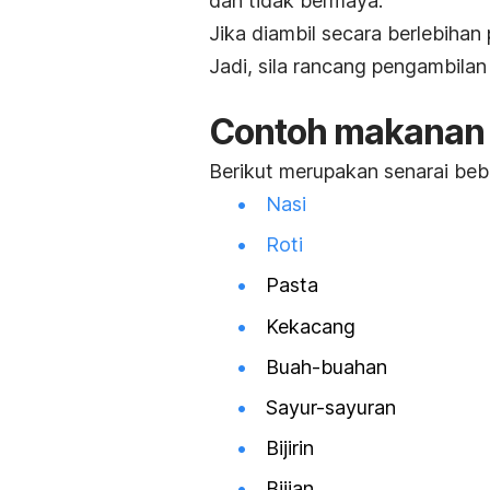
dan tidak bermaya.
J
ika diambil secara berlebiha
Jadi, sila rancang pengambilan 
Contoh makanan 
Berikut merupakan senarai beb
Nasi
Roti
Pasta
Kekacang
Buah-buahan
Sayur-sayuran
Bijirin
Bijian