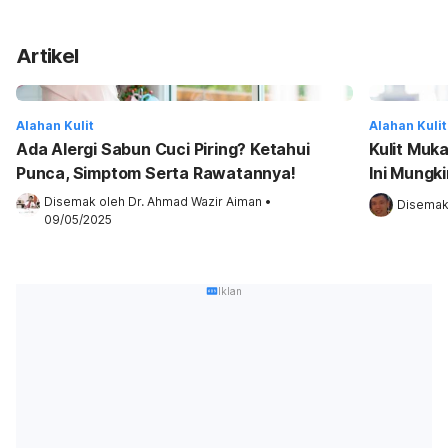
Artikel
Alahan Kulit
Alahan Kulit
Ada Alergi Sabun Cuci Piring? Ketahui
Kulit Muk
Punca, Simptom Serta Rawatannya!
Ini Mungk
Disemak oleh 
Dr. Ahmad Wazir Aiman
•
Disemak
09/05/2025
Iklan