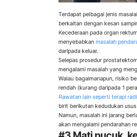
Terdapat pelbagai jenis masala
berkaitan dengan kesan sampin
Kecederaan pada organ rektum 
menyebabkan
masalah pendara
daripada keluar.
Selepas prosedur prostatektom
mengalami masalah yang mengu
Walau bagaimanapun, risiko be
rendah (kurang daripada 1 pera
Rawatan lain seperti terapi rad
birit berikutan kedudukan usu
Namun, masalah ini jarang berl
akan mengalami pendarahan r
#3 Mati pucuk, 