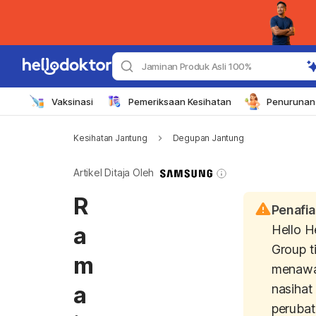
Jaminan Produk Asli 100%
Vaksinasi
Pemeriksaan Kesihatan
Penurunan 
Kesihatan Jantung
Degupan Jantung
Artikel Ditaja Oleh
R
Penafi
a
Hello H
Group t
m
menawa
a
nasihat
perubat