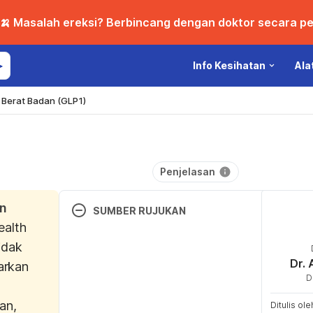
🍌 Masalah ereksi? Berbincang dengan doktor secara per
Info Kesihatan
Ala
Berat Badan (GLP1)
Penjelasan
an
SUMBER RUJUKAN
ealth
idak
Target Heart Rates Chart. 
https://www.heart.o
Dr. 
rkan
living/fitness/fitness-basics/target-heart-rates
D
Ogos 15, 2025. 
an,
Ditulis ol