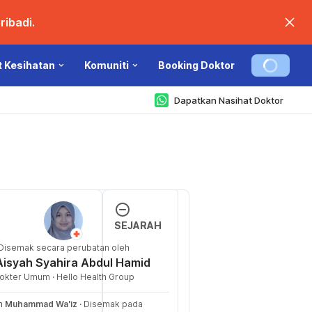
ibadi.
t Kesihatan
Komuniti
Booking Doktor
Dapatkan Nasihat Doktor
Loading...
SEJARAH
Disemak secara perubatan oleh
Versi 
rg/en/healthy-
Aisyah Syahira Abdul Hamid
Terbar
. Diakses pada 
okter Umum · Hello Health Group
u
eh
Muhammad Wa'iz
·
Disemak pada