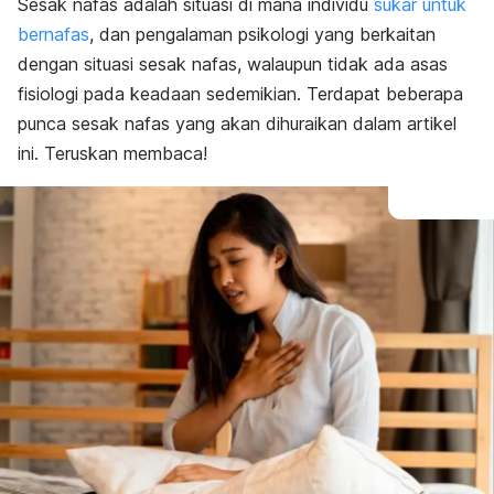
Sesak nafas
adalah situasi di mana individu
sukar untuk
Punca
bernafas
, dan pengalaman psikologi yang berkaitan
Faktor Risiko
Diagnosis dan Rawatan
dengan situasi sesak nafas, walaupun tidak ada asas
fisiologi pada keadaan sedemikian.
Terdapat beberapa
punca sesak nafas yang akan dihuraikan dalam artikel
ini. Teruskan membaca!