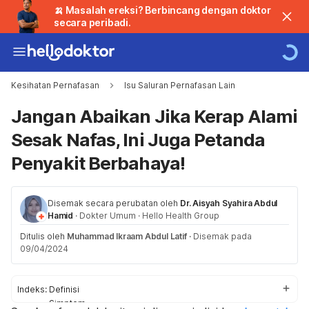
🍌 Masalah ereksi? Berbincang dengan doktor
secara peribadi.
Kesihatan Pernafasan
Isu Saluran Pernafasan Lain
Jangan Abaikan Jika Kerap Alami
Sesak Nafas, Ini Juga Petanda
Penyakit Berbahaya!
Disemak secara perubatan oleh
Dr. Aisyah Syahira Abdul
Hamid
·
Dokter Umum
·
Hello Health Group
Ditulis oleh
Muhammad Ikraam Abdul Latif
·
Disemak pada
09/04/2024
Indeks:
Definisi
Simptom