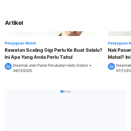
Artikel
Penjagaan Mulut
Penjagaan 
Rawatan Scaling Gigi Perlu Ke Buat Selalu?
Nak Pasan
Ini Apa Yang Anda Perlu Tahu!
Mahal? In
Tahu!
Disemak oleh 
Panel Perubatan Hello Doktor
•
Disemak
08/12/2025
07/11/2
Iklan