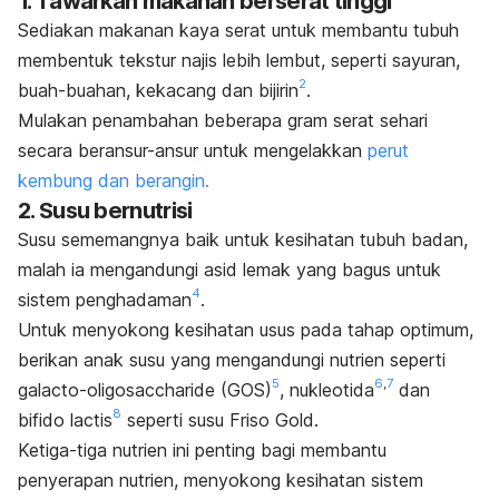
1. Tawarkan makanan berserat tinggi
Sediakan makanan kaya serat untuk membantu tubuh
membentuk tekstur najis lebih lembut, seperti sayuran,
2
buah-buahan, kekacang dan bijirin
.
Mulakan penambahan beberapa gram serat sehari
secara beransur-ansur untuk mengelakkan
perut
kembung dan berangin.
2. Susu bernutrisi
Susu sememangnya baik untuk kesihatan tubuh badan,
malah ia mengandungi asid lemak yang bagus untuk
4
sistem penghadaman
.
Untuk menyokong kesihatan usus pada tahap optimum,
berikan anak susu yang mengandungi nutrien seperti
5
6
,
7
galacto-oligosaccharide (GOS)
, nukleotida
dan
8
bifido lactis
seperti susu Friso Gold.
Ketiga-tiga nutrien ini penting bagi membantu
penyerapan nutrien, menyokong kesihatan sistem